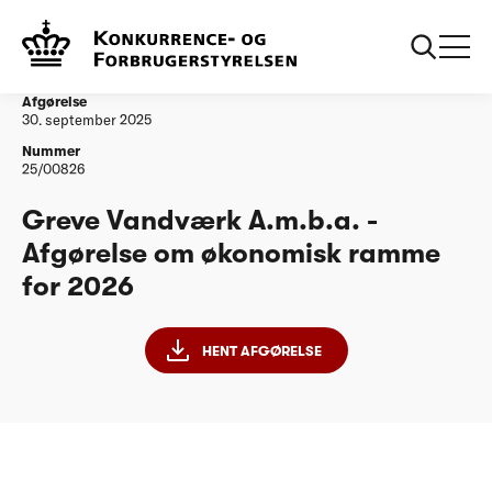
...
Vandtilsyn
Greve Vandværk A.m.b.a. - Afgørelse om
økonomisk ramme for 2026
Afgørelse
30. september 2025
Nummer
25/00826
Greve Vandværk A.m.b.a. -
Afgørelse om økonomisk ramme
for 2026
HENT AFGØRELSE