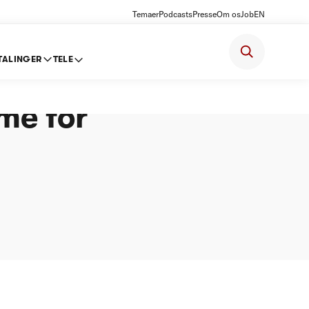
Temaer
Podcasts
Presse
Om os
Job
EN
TALINGER
TELE
ideret
me for