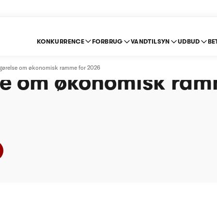
KONKURRENCE
FORBRUG
VANDTILSYN
UDBUD
BE
gsund Vand A/S - Rev
fgørelse om økonomisk ramme for 2026
se om økonomisk ram