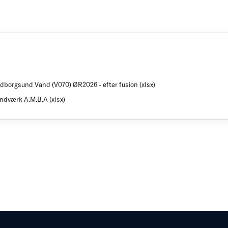
ldborgsund Vand (V070) ØR2026 - efter fusion (xlsx)
ndværk A.M.B.A (xlsx)