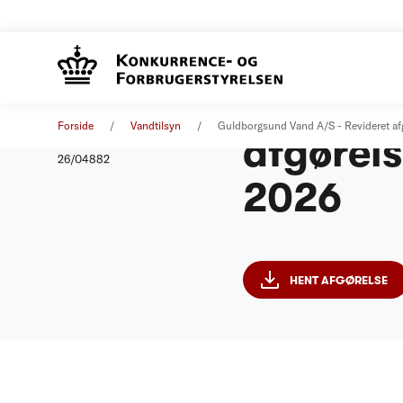
Guldbor
Afgørelse
05. maj 2026
Forside
Vandtilsyn
Guldborgsund Vand A/S - Revideret a
afgørel
Nummer
26/04882
2026
HENT AFGØRELSE