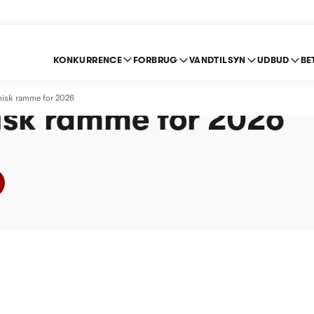
KONKURRENCE
FORBRUG
VANDTILSYN
UDBUD
BE
nd A/S - Afgørelse o
misk ramme for 2026
sk ramme for 2026