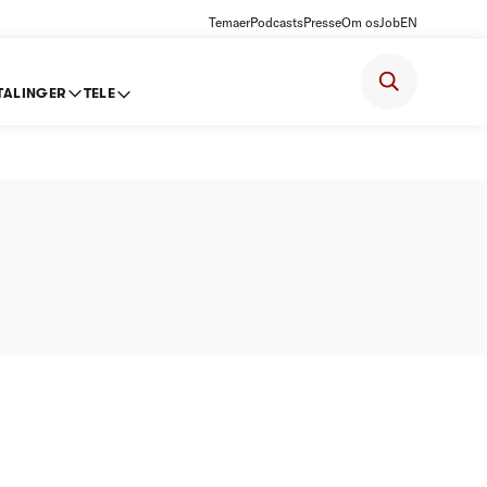
Temaer
Podcasts
Presse
Om os
Job
EN
TALINGER
TELE
m