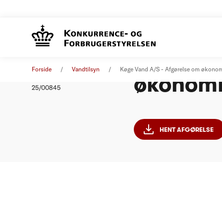
Køge Va
Afgørelse
30. september 2025
Forside
Vandtilsyn
Køge Vand A/S - Afgørelse om økono
økonomi
Nummer
25/00845
HENT AFGØRELSE