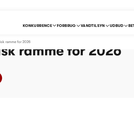
KONKURRENCE
FORBRUG
VANDTILSYN
UDBUD
BE
d A/S - Afgørelse om
isk ramme for 2026
sk ramme for 2026