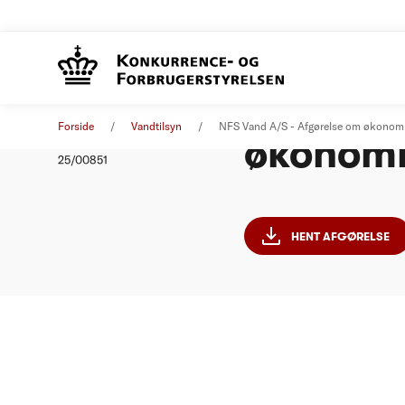
NFS Van
Afgørelse
12. september 2025
Forside
Vandtilsyn
NFS Vand A/S - Afgørelse om økonom
økonomi
Nummer
25/00851
HENT AFGØRELSE