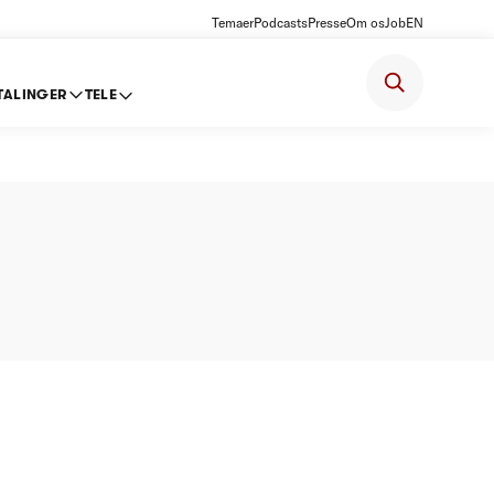
Temaer
Podcasts
Presse
Om os
Job
EN
TALINGER
TELE