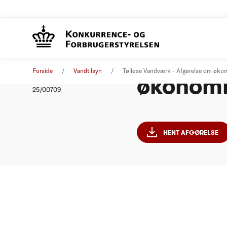
Tølløse
Afgørelse
12. september 2025
Forside
Vandtilsyn
Tølløse Vandværk - Afgørelse om øko
økonomi
Nummer
25/00709
HENT AFGØRELSE