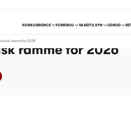
KONKURRENCE
FORBRUG
VANDTILSYN
UDBUD
BE
 Vandværk - Afgørels
nomisk ramme for 2026
sk ramme for 2026