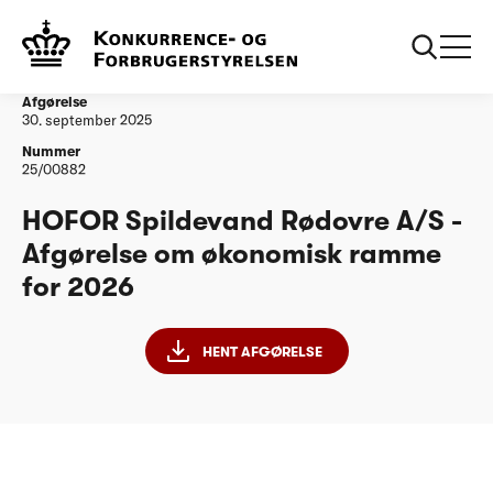
...
Vandtilsyn
HOFOR Spildevand Rødovre A/S - Afgørelse om
økonomisk ramme for 2026
Afgørelse
30. september 2025
Nummer
25/00882
HOFOR Spildevand Rødovre A/S -
Afgørelse om økonomisk ramme
for 2026
HENT AFGØRELSE