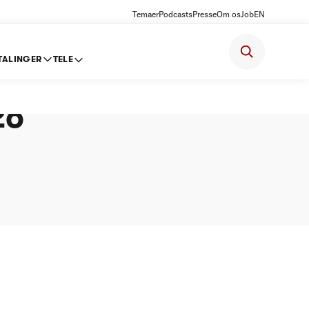
Temaer
Podcasts
Presse
Om os
Job
EN
TALINGER
TELE
gørelse
26