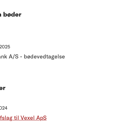
m bøder
 2025
ank A/S - bødevedtagelse
er
2024
fslag til Vexel ApS