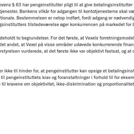
ovens § 63 har pengeinstitutter pligt til at give betalingsinstitutter
jenester. Bankens vilkår for adgangen til kontotjenesterne skal væ
ionale. Bestemmelsen er netop indført, fordi adgang er nødvendig 
ngsinstitutters tilstedeværelse øger konkurrencen på markedet for b
eholdt to begrundelser. For det første, at Vexels forretningsmode
r det andet, at Vexel på visse områder udøvede konkurrerende fina
yrelsen vurderede, at det første ikke var objektivt fastsat, og at d
.
r ikke til hinder for, at pengeinstitutter kan opsige et betalingsin
til pengeinstituttets krav og foranstaltninger i forhold til for ekse
p til kravene om objektivitet, ikke-diskrimination og proportionalitet