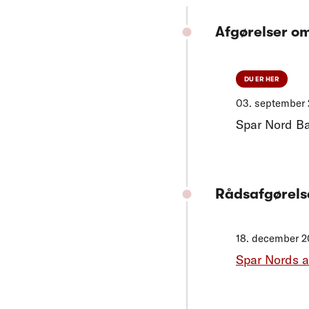
Afgørelser o
DU ER HER
03. september
Spar Nord B
Rådsafgørels
18. december 
Spar Nords a