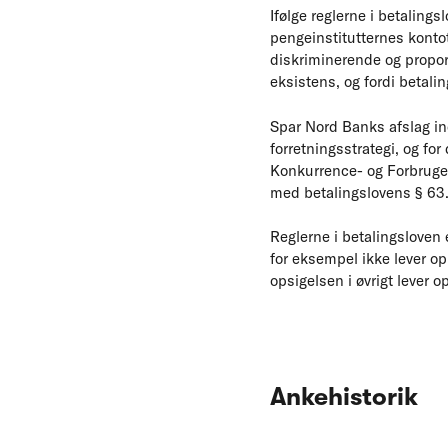
Ifølge reglerne i betalingsl
pengeinstitutternes kontot
diskriminerende og proport
eksistens, og fordi betali
Spar Nord Banks afslag ind
forretningsstrategi, og fo
Konkurrence- og Forbrugerst
med betalingslovens § 63
Reglerne i betalingsloven e
for eksempel ikke lever op 
opsigelsen i øvrigt lever o
Ankehistorik