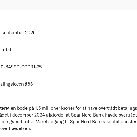
. september 2025
luttet
00-84990-00031-25
alingsloven §63
ret en bøde på 1,5 millioner kroner for at have overtrådt betaling
ådet i december 2024 afgjorde, at Spar Nord Bank havde overtrådt
 betalingsinstituttet Vexel adgang til Spar Nord Banks kontotjenest
 overtrædelsen.