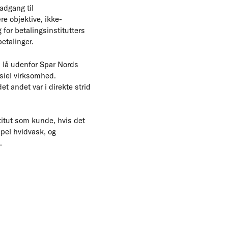
 adgang til
re objektive, ikke-
for betalingsinstitutters
etalinger.
l lå udenfor Spar Nords
nsiel virksomhed.
et andet var i direkte strid
stitut som kunde, hvis det
mpel hvidvask, og
.