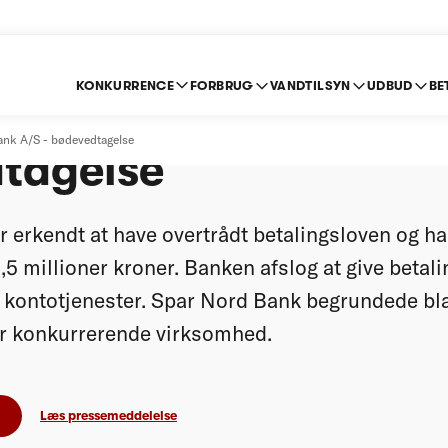
KONKURRENCE
FORBRUG
VANDTILSYN
UDBUD
BE
rd Bank A/S -
ank A/S - bødevedtagelse
tagelse
 erkendt at have overtrådt betalingsloven og ha
,5 millioner kroner. Banken afslog at give betali
 kontotjenester. Spar Nord Bank begrundede bla
er konkurrerende virksomhed.
Læs pressemeddelelse