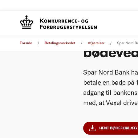
Spar No
Forside
Betalingsmarkedet
Afgørelser
Spar Nord B
bødeved
Spar Nord Bank har
betale en bøde på 1
adgang til bankens
med, at Vexel driv
HENT BØDEFORLÆG