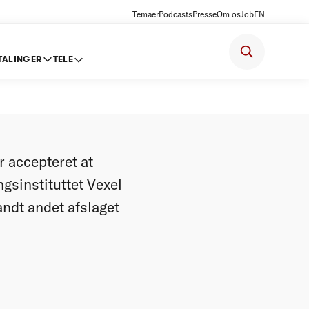
Temaer
Podcasts
Presse
Om os
Job
EN
TALINGER
TELE
r accepteret at
ngsinstituttet Vexel
ndt andet afslaget