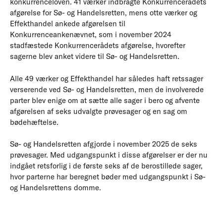
konkurrenceloven. 41 værker indbragte Konkurrencerådets
afgørelse for Sø- og Handelsretten, mens otte værker og
Effekthandel ankede afgørelsen til
Konkurrenceankenævnet, som i november 2024
stadfæstede Konkurrencerådets afgørelse, hvorefter
sagerne blev anket videre til Sø- og Handelsretten.
Alle 49 værker og Effekthandel har således haft retssager
verserende ved Sø- og Handelsretten, men de involverede
parter blev enige om at sætte alle sager i bero og afvente
afgørelsen af seks udvalgte prøvesager og en sag om
bødehæftelse.
Sø- og Handelsretten afgjorde i november 2025 de seks
prøvesager. Med udgangspunkt i disse afgørelser er der nu
indgået retsforlig i de første seks af de berostillede sager,
hvor parterne har beregnet bøder med udgangspunkt i Sø-
og Handelsrettens domme.