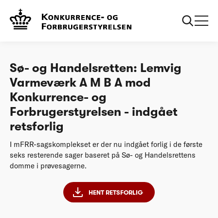
...
Afgørelser
Sø- og Handelsretten: Lemvig Varmeværk A M B
A mod Konkurrence- og Forbrugerstyrelsen -
indgået retsforlig
Sø- og Handelsretten: Lemvig
Varmeværk A M B A mod
Konkurrence- og
Forbrugerstyrelsen - indgået
retsforlig
I mFRR-sagskomplekset er der nu indgået forlig i de første
seks resterende sager baseret på Sø- og Handelsrettens
domme i prøvesagerne.
HENT RETSFORLIG