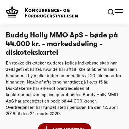
...
Afgørelser
Buddy Holly MMO ApS - bøde på 44.000 kr. -
markedsdeling - diskotekskartel
Buddy Holly MMO ApS - bøde på
44.000 kr. - markedsdeling -
diskotekskartel
En række diskoteker og deres fælles indkøbsselskab har
deltaget i et kartel, hvor de har aftalt ikke at åbne filialer i
hinandens byer eller inden for en radius af 20 kilometer fra
hinanden. Nogle af aftalerne har stået på i over 15 år.
Diskotekerne har erkendt overtrædelsen af
konkurrenceloven og accepteret bøder. Buddy Holly MMO
ApS har accepteret en bøde på 44.000 kroner.
Overtrædelsen har fundet sted i perioden fra den 12. april
2018 til den 24. marts 2020.