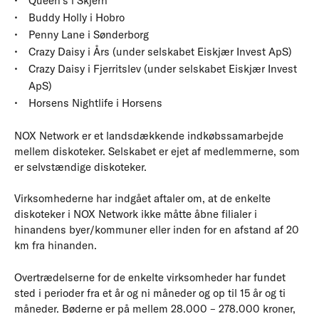
Queen’s i Skjern
Buddy Holly i Hobro
Penny Lane i Sønderborg
Crazy Daisy i Års (under selskabet Eiskjær Invest ApS)
Crazy Daisy i Fjerritslev (under selskabet Eiskjær Invest
ApS)
Horsens Nightlife i Horsens
NOX Network er et landsdækkende indkøbssamarbejde
mellem diskoteker. Selskabet er ejet af medlemmerne, som
er selvstændige diskoteker.
Virksomhederne har indgået aftaler om, at de enkelte
diskoteker i NOX Network ikke måtte åbne filialer i
hinandens byer/kommuner eller inden for en afstand af 20
km fra hinanden.
Overtrædelserne for de enkelte virksomheder har fundet
sted i perioder fra et år og ni måneder og op til 15 år og ti
måneder. Bøderne er på mellem 28.000 – 278.000 kroner,