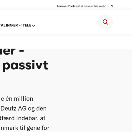
Temaer
Podcasts
Presse
Om os
Job
EN
TALINGER
TELE
er -
 passivt
e én million
t Deutz AG og den
færd indebar, at
nmark til gene for