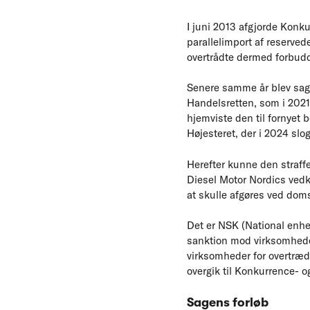
I juni 2013 afgjorde Konku
parallelimport af reserved
overtrådte dermed forbud
Senere samme år blev sag
Handelsretten, som i 2021
hjemviste den til fornye
Højesteret, der i 2024 slo
Herefter kunne den straff
Diesel Motor Nordics ved
at skulle afgøres ved dom
Det er NSK (National enhed
sanktion mod virksomheder
virksomheder for overtræde
overgik til Konkurrence- 
Sagens forløb