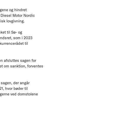
ogene og hindret
. Diesel Motor Nordic
sk lovgivning.
et til Sø- og
andsret, som i 2023
urrencerådet til
n afsluttes sagen for
t om sanktion, forventes
f sagen, der angår
, hvor bøder til
sagerne ved domstolene