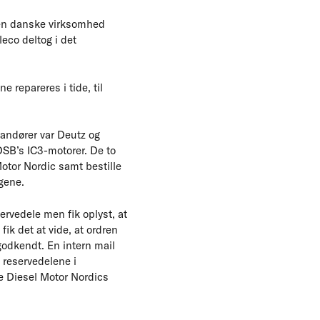
 den danske virksomhed
eco deltog i det
 repareres i tide, til
erandører var Deutz og
 DSB’s IC3-motorer. De to
otor Nordic samt bestille
gene.
ervedele men fik oplyst, at
ik det at vide, at ordren
sgodkendt. En intern mail
 reservedelene i
te Diesel Motor Nordics