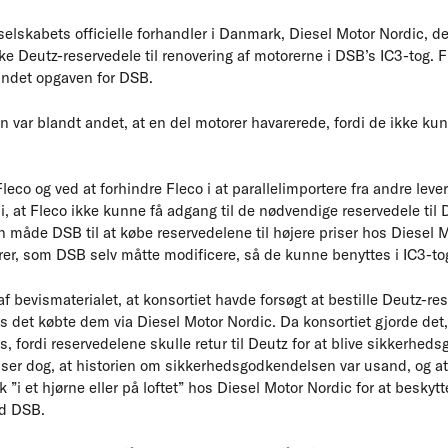
selskabets officielle forhandler i Danmark, Diesel Motor Nordic,
e Deutz-reservedele til renovering af motorerne i DSB’s IC3-tog. Fl
ndet opgaven for DSB.
ar blandt andet, at en del motorer havarerede, fordi de ikke kunne
Fleco og ved at forhindre Fleco i at parallelimportere fra andre lev
i, at Fleco ikke kunne få adgang til de nødvendige reservedele til
 måde DSB til at købe reservedelene til højere priser hos Diesel M
orer, som DSB selv måtte modificere, så de kunne benyttes i IC3-to
f bevismaterialet, at konsortiet havde forsøgt at bestille Deutz-res
 det købte dem via Diesel Motor Nordic. Da konsortiet gjorde det, f
s, fordi reservedelene skulle retur til Deutz for at blive sikkerhed
iser dog, at historien om sikkerhedsgodkendelsen var usand, og at
 ”i et hjørne eller på loftet” hos Diesel Motor Nordic for at beskyt
ed DSB.