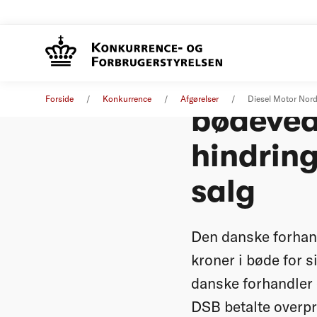
Diesel M
Forside
Konkurrence
Afgørelser
Diesel Motor Nordi
bødevedt
hindring
salg
Den danske forhand
kroner i bøde for 
danske forhandler 
DSB betalte overpri