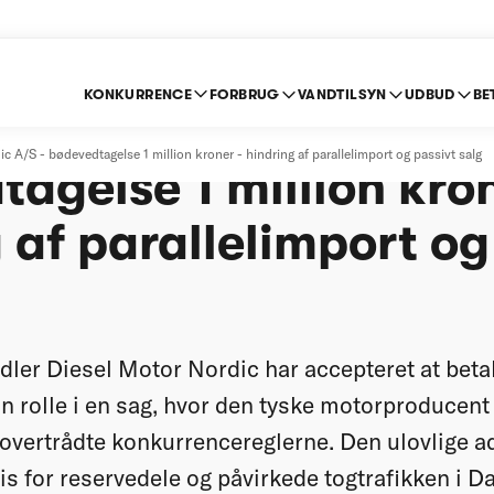
KONKURRENCE
FORBRUG
VANDTILSYN
UDBUD
BE
otor Nordic A/S -
c A/S - bødevedtagelse 1 million kroner - hindring af parallelimport og passivt salg
agelse 1 million kron
 af parallelimport og
ler Diesel Motor Nordic har accepteret at betal
sin rolle i en sag, hvor den tyske motorproducen
overtrådte konkurrencereglerne. Den ulovlige ad
s for reservedele og påvirkede togtrafikken i Da