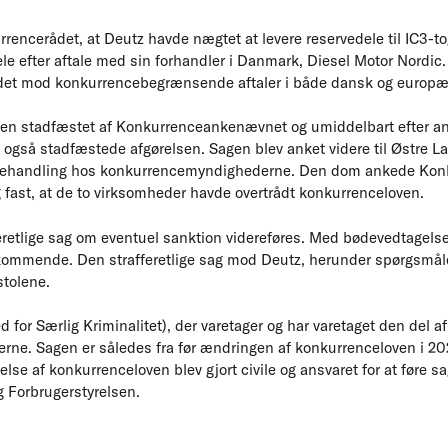
rrencerådet, at Deutz havde nægtet at levere reservedele til IC3-t
ele efter aftale med sin forhandler i Danmark, Diesel Motor Nordic
det mod konkurrencebegrænsende aftaler i både dansk og europæi
en stadfæstet af Konkurrenceankenævnet og umiddelbart efter ank
 også stadfæstede afgørelsen. Sagen blev anket videre til Østre L
t behandling hos konkurrencemyndighederne. Den dom ankede Konk
g fast, at de to virksomheder havde overtrådt konkurrenceloven.
eretlige sag om eventuel sanktion videreføres. Med bødevedtagelse
kommende. Den strafferetlige sag mod Deutz, herunder spørgsmåle
stolene.
 for Særlig Kriminalitet), der varetager og har varetaget den del a
ne. Sagen er således fra før ændringen af konkurrenceloven i 2021
lse af konkurrenceloven blev gjort civile og ansvaret for at føre 
og Forbrugerstyrelsen.