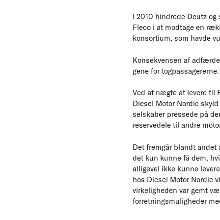
I 2010 hindrede Deutz og 
Fleco i at modtage en rækk
konsortium, som havde vu
Konsekvensen af adfærden v
gene for togpassagererne.
Ved at nægte at levere til 
Diesel Motor Nordic skyld 
selskaber pressede på den
reservedele til andre mot
Det fremgår blandt andet a
det kun kunne få dem, hvis
alligevel ikke kunne levere
hos Diesel Motor Nordic v
virkeligheden var gemt væk
forretningsmuligheder m