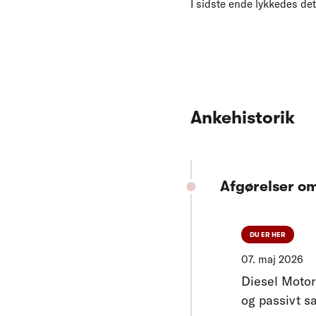
I sidste ende lykkedes det 
Ankehistorik
Afgørelser o
DU ER HER
07. maj 2026
Diesel Motor
og passivt s