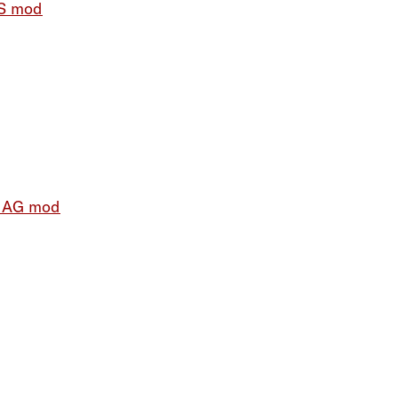
/S mod
z AG mod