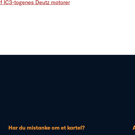
f IC3-togenes Deutz motorer
Har du mistanke om et kartel?