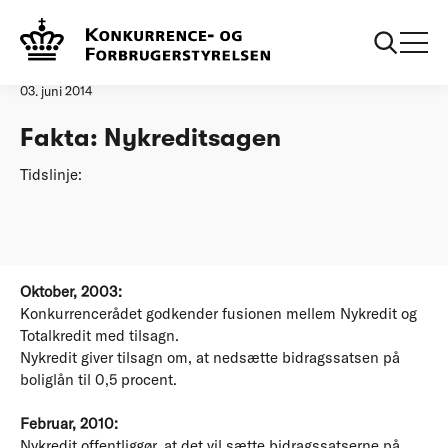
Forside
Fakta: Nykreditsagen
Øvrige nyheder
03. juni 2014
Fakta: Nykreditsagen
Tidslinje:
Oktober, 2003:
Konkurrencerådet godkender fusionen mellem Nykredit og
Totalkredit med tilsagn.
Nykredit giver tilsagn om, at nedsætte bidragssatsen på
boliglån til 0,5 procent.
Februar, 2010:
Nykredit offentliggør, at det vil sætte bidragssatserne på