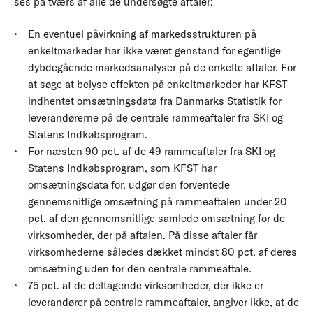
ses på tværs af alle de undersøgte aftaler:
En eventuel påvirkning af markedsstrukturen på
enkeltmarkeder har ikke været genstand for egentlige
dybdegående markedsanalyser på de enkelte aftaler. For
at søge at belyse effekten på enkeltmarkeder har KFST
indhentet omsætningsdata fra Danmarks Statistik for
leverandørerne på de centrale rammeaftaler fra SKI og
Statens Indkøbsprogram.
For næsten 90 pct. af de 49 rammeaftaler fra SKI og
Statens Indkøbsprogram, som KFST har
omsætningsdata for, udgør den forventede
gennemsnitlige omsætning på rammeaftalen under 20
pct. af den gennemsnitlige samlede omsætning for de
virksomheder, der på aftalen. På disse aftaler får
virksomhederne således dækket mindst 80 pct. af deres
omsætning uden for den centrale rammeaftale.
75 pct. af de deltagende virksomheder, der ikke er
leverandører på centrale rammeaftaler, angiver ikke, at de