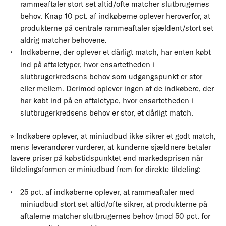
rammeaftaler stort set altid/ofte matcher slutbrugernes
behov. Knap 10 pct. af indkøberne oplever heroverfor, at
produkterne på centrale rammeaftaler sjældent/stort set
aldrig matcher behovene.
Indkøberne, der oplever et dårligt match, har enten købt
ind på aftaletyper, hvor ensartetheden i
slutbrugerkredsens behov som udgangspunkt er stor
eller mellem. Derimod oplever ingen af de indkøbere, der
har købt ind på en aftaletype, hvor ensartetheden i
slutbrugerkredsens behov er stor, et dårligt match.
» Indkøbere oplever, at miniudbud ikke sikrer et godt match,
mens leverandører vurderer, at kunderne sjældnere betaler
lavere priser på købstidspunktet end markedsprisen når
tildelingsformen er miniudbud frem for direkte tildeling:
25 pct. af indkøberne oplever, at rammeaftaler med
miniudbud stort set altid/ofte sikrer, at produkterne på
aftalerne matcher slutbrugernes behov (mod 50 pct. for