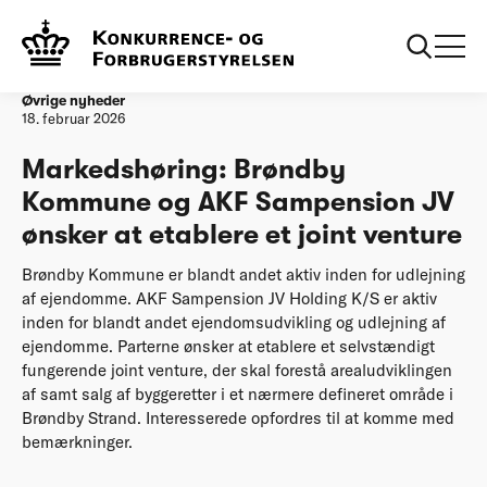
Forside
Markedshøring: Brøndby Kommune og AKF Sampension JV
ønsker at etablere et joint venture
Øvrige nyheder
18. februar 2026
Markedshøring: Brøndby
Kommune og AKF Sampension JV
ønsker at etablere et joint venture
Brøndby Kommune er blandt andet aktiv inden for udlejning
af ejendomme. AKF Sampension JV Holding K/S er aktiv
inden for blandt andet ejendomsudvikling og udlejning af
ejendomme. Parterne ønsker at etablere et selvstændigt
fungerende joint venture, der skal forestå arealudviklingen
af samt salg af byggeretter i et nærmere defineret område i
Brøndby Strand. Interesserede opfordres til at komme med
bemærkninger.