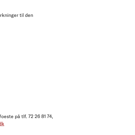
kninger til den
ste på tlf. 72 26 81 74,
dk