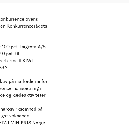
 konkurrencelovens
uden Konkurrencerådets
t 100 pct. Dagrofa A/S
0 pct. til
erteres til KIWI
ASA.
ktiv på markederne for
n koncernomsætning i
ce og kædeaktiviteter.
 engrosvirksomhed på
tigst voksende
. KIWI MINIPRIS Norge