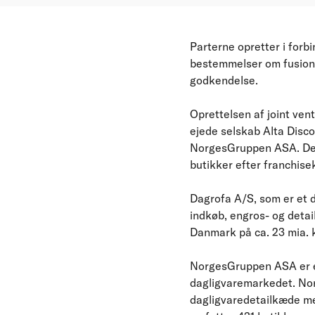
Parterne opretter i forb
bestemmelser om fusions
godkendelse.
Oprettelsen af joint ven
ejede selskab Alta Disco
NorgesGruppen ASA. De e
butikker efter franchis
Dagrofa A/S, som er et 
indkøb, engros- og deta
Danmark på ca. 23 mia. k
NorgesGruppen ASA er et
dagligvaremarkedet. No
dagligvaredetailkæde me