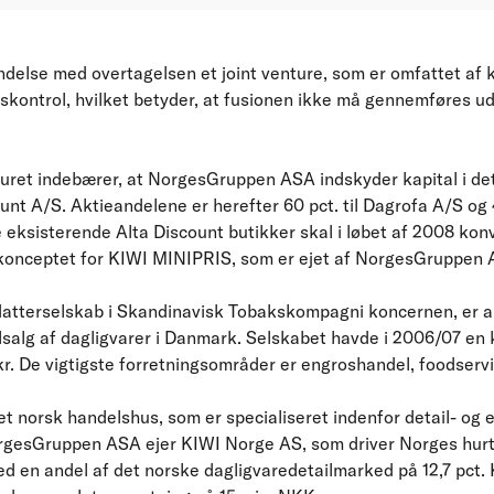
indelse med overtagelsen et joint venture, som er omfattet af
kontrol, hvilket betyder, at fusionen ikke må gennemføres 
turet indebærer, at NorgesGruppen ASA indskyder kapital i de
unt A/S. Aktieandelene er herefter 60 pct. til Dagrofa A/S og 4
ksisterende Alta Discount butikker skal i løbet af 2008 konv
ekonceptet for KIWI MINIPRIS, som er ejet af NorgesGruppen 
datterselskab i Skandinavisk Tobakskompagni koncernen, er a
ilsalg af dagligvarer i Danmark. Selskabet havde i 2006/07 e
r. De vigtigste forretningsområder er engroshandel, foodservi
 norsk handelshus, som er specialiseret indenfor detail- og
rgesGruppen ASA ejer KIWI Norge AS, som driver Norges hur
d en andel af det norske dagligvaredetailmarked på 12,7 pct