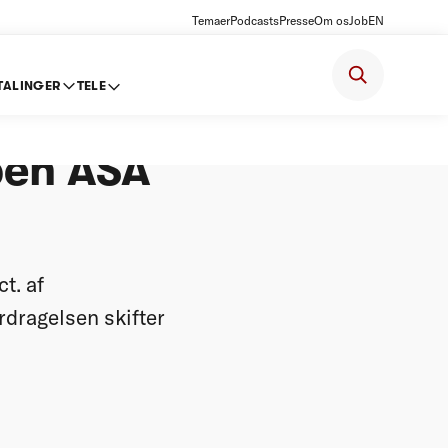
Temaer
Podcasts
Presse
Om os
Job
EN
TALINGER
TELE
mellem
pen ASA
t. af
rdragelsen skifter