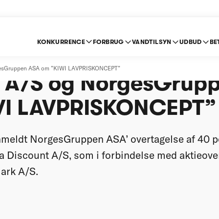
KONKURRENCE
FORBRUG
VANDTILSYN
UDBUD
BE
se af joint venture 
NorgesGruppen ASA om ”KIWI LAVPRISKONCEPT”
 A/S og NorgesGrup
WI LAVPRISKONCEPT”
meldt NorgesGruppen ASA’ overtagelse af 40 pc
lta Discount A/S, som i forbindelse med aktieove
ark A/S.