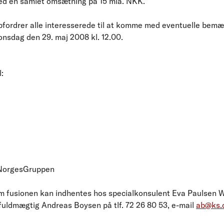
ed en samlet omsætning på 15 mia. NKK.
fordrer alle interesserede til at komme med eventuelle bemær
onsdag den 29. maj 2008 kl. 12.00.
:
/NorgesGruppen
m fusionen kan indhentes hos specialkonsulent Eva Paulsen Woe
 fuldmægtig Andreas Boysen på tlf. 72 26 80 53, e-mail
ab@ks.