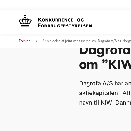
Anmeldel
Øvrige nyheder
22. maj 2008
Forside
Anmeldelse af joint venture mellem Dagrofa A/S og 
Dagrofa
om ”KI
Dagrofa A/S har an
aktiekapitalen i A
navn til KIWI Danm