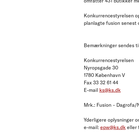
omfatter 431 butikker m
Konkurrencestyrelsen op
planlagte fusion senest 
Bemærkninger sendes til
Konkurrencestyrelsen
Nyropsgade 30
1780 København V
Fax 33 32 61 44
E-mail
ks@ks.dk
Mrk.: Fusion – Dagrofa
Yderligere oplysninger o
e-mail:
epw@ks.dk
eller