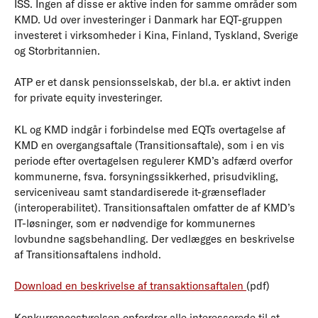
ISS. Ingen af disse er aktive inden for samme områder som
KMD. Ud over investeringer i Danmark har EQT-gruppen
investeret i virksomheder i Kina, Finland, Tyskland, Sverige
og Storbritannien.
ATP er et dansk pensionsselskab, der bl.a. er aktivt inden
for private equity investeringer.
KL og KMD indgår i forbindelse med EQTs overtagelse af
KMD en overgangsaftale (Transitionsaftale), som i en vis
periode efter overtagelsen regulerer KMD’s adfærd overfor
kommunerne, fsva. forsyningssikkerhed, prisudvikling,
serviceniveau samt standardiserede it-grænseflader
(interoperabilitet). Transitionsaftalen omfatter de af KMD’s
IT-løsninger, som er nødvendige for kommunernes
lovbundne sagsbehandling. Der vedlægges en beskrivelse
af Transitionsaftalens indhold.
Download en beskrivelse af transaktionsaftalen
(pdf)
Konkurrencestyrelsen opfordrer alle interesserede til at