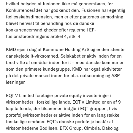
hvilket betyder, at fusionen ikke må gennemføres, før
Konkurrencerådet har godkendt den. Fusionen har egentlig
fællesskabsdimension, men er efter parternes anmodning
blevet henvist til behandling hos de danske
konkurrencemyndigheder efter reglerne i EF-
fusionsforordnin­gens artikel 4, stk. 4.
KMD ejes i dag af Kommune Holding A/S og er den største
danskejede it-virksomhed. Selskabet er aktiv inden for en
bred vifte af områder inden for it – med danske kommuner
som den primære kundegruppe. KMD har også aktiviteter
på det private marked inden for bl.a. outsourcing og ASP
løsninger.
EQT V Limited foretager private equity investeringer i
virksomheder i forskellige lande. EQT V Limited er en af 9
kapitalfonde, der tilsammen indgår i EQT-gruppen, hvis
porteføljevirksomheder er aktive inden for en lang række
forskellige områder. EQT’s danske portefølje består af
virksomhederne Bodilsen, BTX Group, Cimbria, Dako og