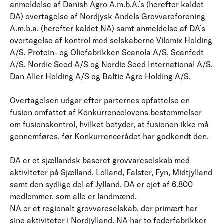
anmeldelse af Danish Agro A.m.b.A.’s (herefter kaldet
DA) overtagelse af Nordjysk Andels Grovvareforening
A.m.b.a. (herefter kaldet NA) samt anmeldelse af DA’s
overtagelse af kontrol med selskaberne Vilomix Holding
A/S, Protein- og Oliefabrikken Scanola A/S, Scanfedt
A/S, Nordic Seed A/S og Nordic Seed International A/S,
Dan Aller Holding A/S og Baltic Agro Holding A/S.
Overtagelsen udgør efter parternes opfattelse en
fusion omfattet af Konkurrencelovens bestemmelser
om fusionskontrol, hvilket betyder, at fusionen ikke må
gennemføres, før Konkurrencerådet har godkendt den.
DA er et sjællandsk baseret grovvareselskab med
aktiviteter på Sjælland, Lolland, Falster, Fyn, Midtjylland
samt den sydlige del af Jylland. DA er ejet af 6.800
medlemmer, som alle er landmænd.
NA er et regionalt grovvareselskab, der primært har
sine aktiviteter i Nordjylland. NA har to foderfabrikker