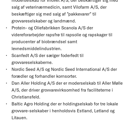
moderselskab for Vilovet A/S, der beskæftiger sig med
salg af veterinærmedicin, samt Vilofarm A/S, der
beskæftiger sig med salg af ”pakkevarer” til
grovvareselskaber og landmænd.
Protein- og Oliefabrikken Scanola A/S der
videreforarbejder rapsfrø til rapsolie og rapskager til
producenter af biobrændsel samt
levnedsmiddelindustrien.
Scanfedt A/S der sælger foderfedt til
grovvareselskaberne.
Nordic Seed A/S og Nordic Seed International A/S der
forædler og forhandler kornsorter.
Dan Aller Holding A/S der er moderselskab til Aller Mølle
A/S, der driver grovvarevirksomhed fra faciliteterne i
Christiansfeld.
Baltic Agro Holding der er holdingselskab for tre lokale
grovvare-selskaber i henholdsvis Estland, Letland og
Litauen.