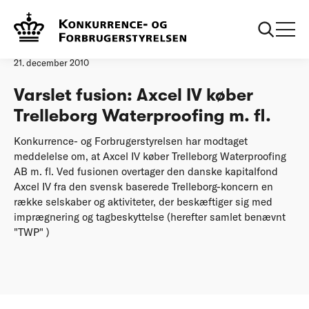
Forside
Varslet fusion: Axcel IV køber Trelleborg Waterproofing m. fl.
Øvrige nyheder
21. december 2010
Varslet fusion: Axcel IV køber
Trelleborg Waterproofing m. fl.
Konkurrence- og Forbrugerstyrelsen har modtaget
meddelelse om, at Axcel IV køber Trelleborg Waterproofing
AB m. fl. Ved fusionen overtager den danske kapitalfond
Axcel IV fra den svensk baserede Trelleborg-koncern en
række selskaber og aktiviteter, der beskæftiger sig med
imprægnering og tagbeskyttelse (herefter samlet benævnt
"TWP" )