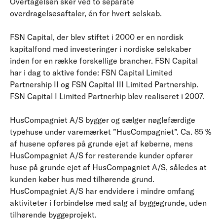
Overtagelsen sker ved to separate
overdragelsesaftaler, én for hvert selskab.
FSN Capital, der blev stiftet i 2000 er en nordisk
kapitalfond med investeringer i nordiske selskaber
inden for en række forskellige brancher. FSN Capital
har i dag to aktive fonde: FSN Capital Limited
Partnership II og FSN Capital III Limited Partnership.
FSN Capital I Limited Partnerhip blev realiseret i 2007.
HusCompagniet A/S bygger og sælger nøglefærdige
typehuse under varemærket ”HusCompagniet”. Ca. 85 %
af husene opføres på grunde ejet af køberne, mens
HusCompagniet A/S for resterende kunder opfører
huse på grunde ejet af HusCompagniet A/S, således at
kunden køber hus med tilhørende grund.
HusCompagniet A/S har endvidere i mindre omfang
aktiviteter i forbindelse med salg af byggegrunde, uden
tilhørende byggeprojekt.