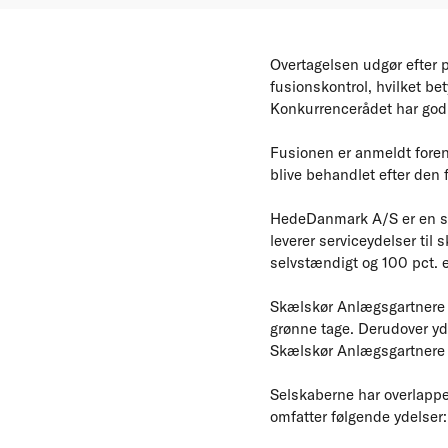
Overtagelsen udgør efter 
fusionskontrol, hvilket be
Konkurrencerådet har god
Fusionen er anmeldt forenk
blive behandlet efter den
HedeDanmark A/S er en ser
leverer serviceydelser ti
selvstændigt og 100 pct. 
Skælskør Anlægsgartnere A
grønne tage. Derudover y
Skælskør Anlægsgartnere A
Selskaberne har overlappen
omfatter følgende ydelser: