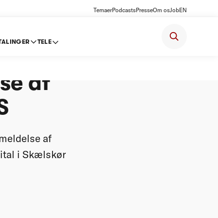
Temaer
Podcasts
Presse
Om os
Job
EN
TALINGER
TELE
lse af
se af
S
meldelse af
tal i Skælskør