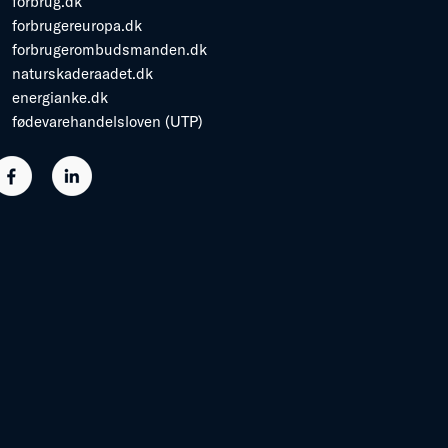
forbrug.dk
forbrugereuropa.dk
forbrugerombudsmanden.dk
naturskaderaadet.dk
energianke.dk
fødevarehandelsloven (UTP)