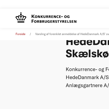
Varsling
Øvrige nyheder
02. januar 2012
Forside
Varsling af forenklet anmeldelse af HedeDanmark A/S’ o
HedeDan
Skælskø
Konkurrence- og Fo
HedeDanmark A/S’ 
Anlægsgartnere A/