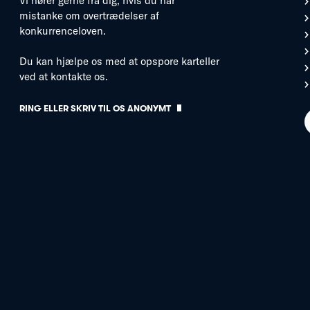
Vi hører gerne fra dig, hvis du har
mistanke om overtrædelser af
konkurrenceloven.
Du kan hjælpe os med at opspore karteller
ved at kontakte os.
RING ELLER SKRIV TIL OS ANONYMT