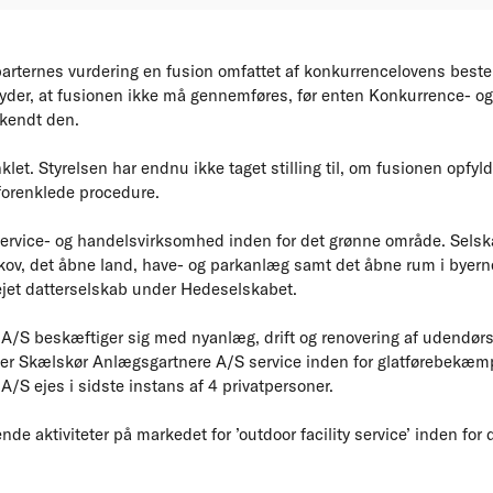
parternes vurdering en fusion omfattet af konkurrencelovens bes
tyder, at fusionen ikke må gennemføres, før enten Konkurrence- og
kendt den.
let. Styrelsen har endnu ikke taget stilling til, om fusionen opfyld
 forenklede procedure.
vice- og handelsvirksomhed inden for det grønne område. Selskab
l skov, det åbne land, have- og parkanlæg samt det åbne rum i bye
ejet datterselskab under Hedeselskabet.
/S beskæftiger sig med nyanlæg, drift og renovering af udendørsa
der Skælskør Anlægsgartnere A/S service inden for glatførebekæm
/S ejes i sidste instans af 4 privatpersoner.
de aktiviteter på markedet for ’outdoor facility service’ inden for