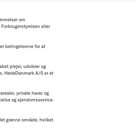
temmelser om
 Forbrugerstyrelsen eller
er betingelserne for at
et plejer, udvikler og
rne. HedeDanmark A/S er et
realer, private haver og
pelse og ejendomsservice.
 det grønne område, hvilket