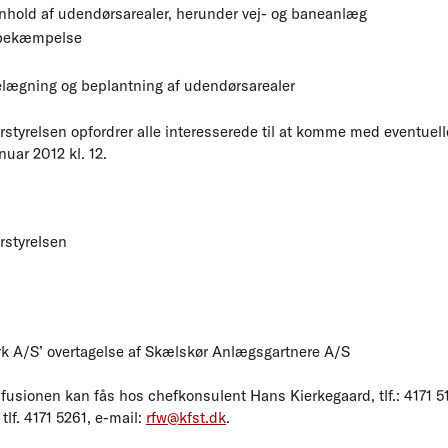
renhold af udendørsarealer, herunder vej- og baneanlæg
rebekæmpelse
elægning og beplantning af udendørsarealer
styrelsen opfordrer alle interesserede til at komme med eventuel
nuar 2012 kl. 12.
rstyrelsen
 A/S’ overtagelse af Skælskør Anlægsgartnere A/S
fusionen kan fås hos chefkonsulent Hans Kierkegaard, tlf.: 4171 5
lf. 4171 5261, e-mail:
rfw@kfst.dk
.