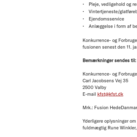
Pleje, vedligehold og 
Vintertjeneste/glatfø
Ejendomsservice
Anlæggelse i form af b
Konkurrence- og Forbruger
fusionen senest den 11. ja
Bemærkninger sendes til:
Konkurrence- og Forbruge
Carl Jacobsens Vej 35
2500 Valby
E-mail
kfst@kfst.dk
Mrk.: Fusion HedeDanmark
Yderligere oplysninger om 
fuldmægtig Rune Winkler, t