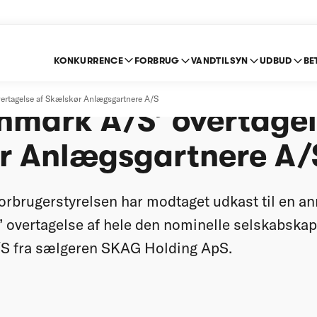
KONKURRENCE
FORBRUG
VANDTILSYN
UDBUD
BE
 af forenklet anmelde
vertagelse af Skælskør Anlægsgartnere A/S
mark A/S’ overtagel
r Anlægsgartnere A/
rbrugerstyrelsen har modtaget udkast til en an
overtagelse af hele den nominelle selskabskapi
S fra sælgeren SKAG Holding ApS.