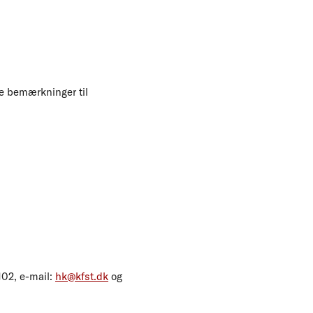
le bemærkninger til
102, e-mail:
hk@kfst.dk
og