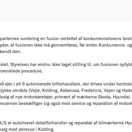
 parternes vurdering en fusion omfattet af konkurrencelovens be
tyder, at fusionen ikke må gennemføres, før enten Konkurrence- og
kendt den.
let. Styrelsen har endnu ikke taget stilling til, om fusionen opfyld
 forenklede procedure.
 ejer i alt 9 autoriserede bilforhandlere, der drives under henhol
rjyske område (Vejle, Kolding, Aabenraa, Fredericia, Vejen og Had
lsalg af nye motorkøretøjer, primært af mærkerne Skoda, Hyundai,
Koncernen beskæftiger sig også med service og reparation af motork
A/S er autoriseret detailforhandler og reparatør af bilmærkerne H
salg med adresse i Kolding.