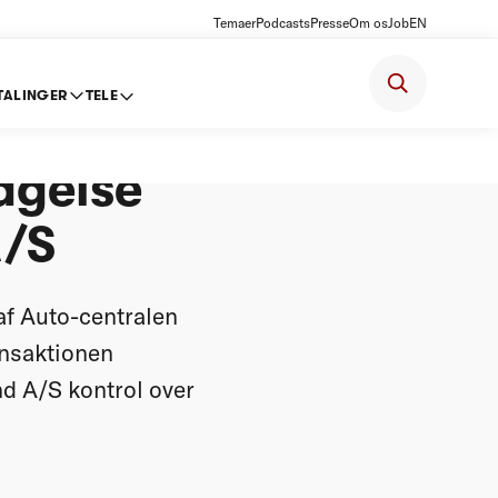
Temaer
Podcasts
Presse
Om os
Job
EN
TALINGER
TELE
-
agelse
A/S
af Auto-centralen
ansaktionen
nd A/S kontrol over