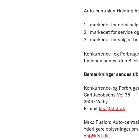
Auto-centralen Holding Ap
markedet for detailsalg
markedet for service og
markedet for salg af br
Konkurrence- og Forbruger
fusionen senest den 8. okt
Bemærkninger sendes til:
Konkurrence-og Forbruger
Carl Jacobsens Vej 35
2500 Valby
E-mail
kfst@kfst.dk
Mrk.: Fusion: Auto-centra
Yderligere oplysninger om 
chj@kfst.dk
.