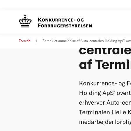
Forenkle
Øvrige nyheder
26. september 2012
Forside
Forenklet anmeldelse af Auto-centralen Holding ApS' ove
centrale
af Termi
Konkurrence- og F
Holding ApS’ overt
erhverver Auto-cen
Terminalen Helle K
medarbejderforplig