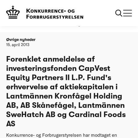
Forside
Forenklet anmeldelse af investeringsfonden CapVest Equity
Partners II L.P. Fund's erhvervelse af aktiekapitalen i
Lantmännen Kronfågel Holding AB, AB Skånefågel,
Lantmännen SweHatch AB og Cardinal Foods AS
Øvrige nyheder
15. april 2013
Forenklet anmeldelse af
investeringsfonden CapVest
Equity Partners II L.P. Fund's
erhvervelse af aktiekapitalen i
Lantmännen Kronfågel Holding
AB, AB Skånefågel, Lantmännen
SweHatch AB og Cardinal Foods
AS
Konkurrence- og Forbrugerstyrelsen har modtaget en