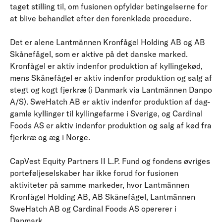
taget stilling til, om fusionen opfylder betingelserne for
at blive behandlet efter den forenklede procedure.
Det er alene Lantmännen Kronfågel Holding AB og AB
Skånefågel, som er aktive på det danske marked.
Kronfågel er aktiv indenfor produktion af kyllingekød,
mens Skånefågel er aktiv indenfor produktion og salg af
stegt og kogt fjerkræ (i Danmark via Lantmännen Danpo
A/S). SweHatch AB er aktiv indenfor produktion af dag-
gamle kyllinger til kyllingefarme i Sverige, og Cardinal
Foods AS er aktiv indenfor produktion og salg af kød fra
fjerkræ og æg i Norge.
CapVest Equity Partners II L.P. Fund og fondens øvriges
porteføljeselskaber har ikke forud for fusionen
aktiviteter på samme markeder, hvor Lantmännen
Kronfågel Holding AB, AB Skånefågel, Lantmännen
SweHatch AB og Cardinal Foods AS opererer i
Danmark.