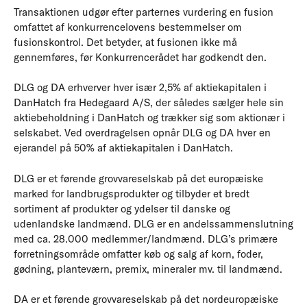
Transaktionen udgør efter parternes vurdering en fusion
omfattet af konkurrencelovens bestemmelser om
fusionskontrol. Det betyder, at fusionen ikke må
gennemføres, før Konkurrencerådet har godkendt den.
DLG og DA erhverver hver især 2,5% af aktiekapitalen i
DanHatch fra Hedegaard A/S, der således sælger hele sin
aktiebeholdning i DanHatch og trækker sig som aktionær i
selskabet. Ved overdragelsen opnår DLG og DA hver en
ejerandel på 50% af aktiekapitalen i DanHatch.
DLG er et førende grovvareselskab på det europæiske
marked for landbrugsprodukter og tilbyder et bredt
sortiment af produkter og ydelser til danske og
udenlandske landmænd. DLG er en andelssammenslutning
med ca. 28.000 medlemmer/landmænd. DLG’s primære
forretningsområde omfatter køb og salg af korn, foder,
gødning, planteværn, premix, mineraler mv. til landmænd.
DA er et førende grovvareselskab på det nordeuropæiske