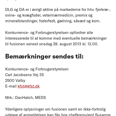
DLG og DA er i øvrigt aktive på markederne for hhv. fjerkræ-,
svine- og kvægfoder, veterinærmedicin, premix og
mineralblandinger, foderfedt, gødning, såsæd og korn.
Konkurrence- og Forbrugerstyrelsen opfordrer alle
interesserede til at komme med eventuelle bemærkninger
til fusionen senest onsdag 28. august 2013 kl. 12.00.
Bemærkninger sendes til:
Konkurrence- og Forbrugerstyrelsen
Carl Jacobsens Vej 35
2500 Valby
E-mail
kfst@kfst.dk
Mrk.: DanHatch, MEDS
Yderligere oplysninger om fusionen samt en ikke-fortrolig
udgave af anmeldelsen kan fås hos chefkonsulent Susanne