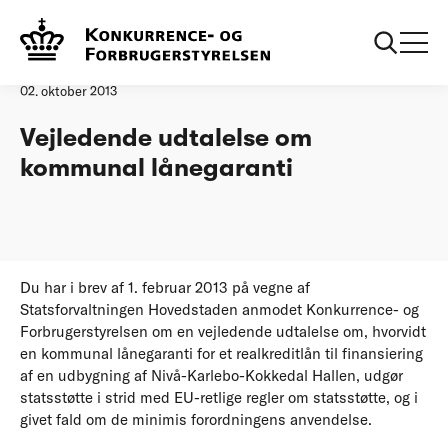
Forside
Vejledende udtalelse om kommunal lånegaranti
Øvrige nyheder
02. oktober 2013
Vejledende udtalelse om
kommunal lånegaranti
Du har i brev af 1. februar 2013 på vegne af
Statsforvaltningen Hovedstaden anmodet Konkurrence- og
Forbrugerstyrelsen om en vejledende udtalelse om, hvorvidt
en kommunal lånegaranti for et realkreditlån til finansiering
af en udbygning af Nivå-Karlebo-Kokkedal Hallen, udgør
statsstøtte i strid med EU-retlige regler om statsstøtte, og i
givet fald om de minimis forordningens anvendelse.