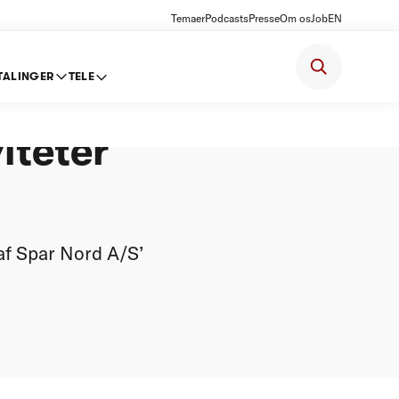
Temaer
Podcasts
Presse
Om os
Job
EN
TALINGER
TELE
ord A/S’
iteter
af Spar Nord A/S’