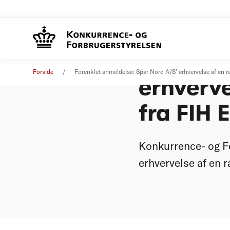
Forenkle
Øvrige nyheder
21. maj 2014
Forside
Forenklet anmeldelse: Spar Nord A/S’ erhvervelse af en r
erhverve
fra FIH 
Konkurrence- og F
erhvervelse af en 