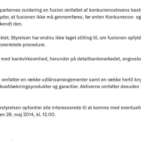
 parternes vurdering en fusion omfattet af konkurrencelovens be
tyder, at fusionen ikke må gennemføres, før enten Konkurrence- og
kendt den.
let. Styrelsen har endnu ikke taget stilling til, om fusionen opfyld
 forenklede procedure.
g med bankvirksomhed, herunder på detailbankmarkedet, engrosb
s omfatter en række udlånsarrangementer samt en række hertil kn
ikoafdækningsprodukter og garantier. Aktiverne omfatter desuden
styrelsen opfordrer alle interesserede til at komme med eventuel
n 28. maj 2014, kl. 12.00.