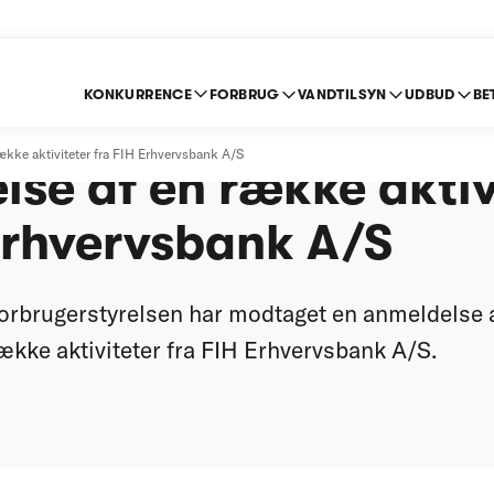
KONKURRENCE
FORBRUG
VANDTILSYN
UDBUD
BE
t anmeldelse: Spar N
ække aktiviteter fra FIH Erhvervsbank A/S
lse af en række aktiv
Erhvervsbank A/S
orbrugerstyrelsen har modtaget en anmeldelse 
række aktiviteter fra FIH Erhvervsbank A/S.