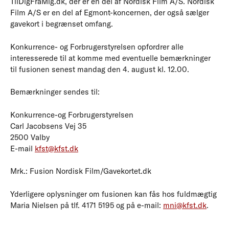
TilDigFraMig.dk, der er en del af Nordisk Film A/S. Nordisk
Film A/S er en del af Egmont-koncernen, der også sælger
gavekort i begrænset omfang.
Konkurrence- og Forbrugerstyrelsen opfordrer alle
interesserede til at komme med eventuelle bemærkninger
til fusionen senest mandag den 4. august kl. 12.00.
Bemærkninger sendes til:
Konkurrence-og Forbrugerstyrelsen
Carl Jacobsens Vej 35
2500 Valby
E-mail
kfst@kfst.dk
Mrk.: Fusion Nordisk Film/Gavekortet.dk
Yderligere oplysninger om fusionen kan fås hos fuldmægtig
Maria Nielsen på tlf. 4171 5195 og på e-mail:
mni@kfst.dk
.