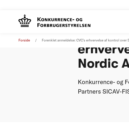
Forenkl
Øvrige nyheder
08. april 2014
Forside
Forenklet anmeldelse: CVC’s erhvervelse af kontrol over
erhverve
Nordic 
Konkurrence- og F
Partners SICAV-FIS