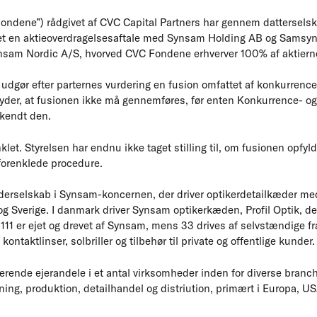
Fondene”) rådgivet af CVC Capital Partners har gennem dattersel
et en aktieoverdragelsesaftale med Synsam Holding AB og Samsyn
Synsam Nordic A/S, hvorved CVC Fondene erhverver 100% af aktier
 udgør efter parternes vurdering en fusion omfattet af konkurre
tyder, at fusionen ikke må gennemføres, før enten Konkurrence- og
kendt den.
let. Styrelsen har endnu ikke taget stilling til, om fusionen opfyld
 forenklede procedure.
rselskab i Synsam-koncernen, der driver optikerdetailkæder med 
g Sverige. I danmark driver Synsam optikerkæden, Profil Optik, de
f 111 er ejet og drevet af Synsam, mens 33 drives af selvstændige fr
, kontaktlinser, solbriller og tilbehør til private og offentlige kunder.
erende ejerandele i et antal virksomheder inden for diverse branc
ning, produktion, detailhandel og distriution, primært i Europa, 