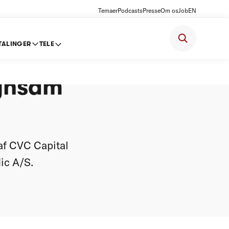
Temaer
Podcasts
Presse
Om os
Job
EN
TALINGER
TELE
Synsam
af CVC Capital
ic A/S.