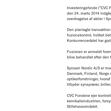
Investeringsfonde (”CVC 
den 24. marts 2014 indgå
overdragelse af aktier i 
Den planlagte transaktion
fusionskontrol, hvilket be
Konkurrencerådet har god
Fusionen er anmeldt forenk
blive behandlet efter den
Synsam Nordic A/S er mode
Danmark, Finland, Norge o
optikerforretninger, hvora
tilbyder synsprøver, briller
CVC Fondene ejer kontroll
kemikalieindustrien, forsy
Stillehavsområdet.