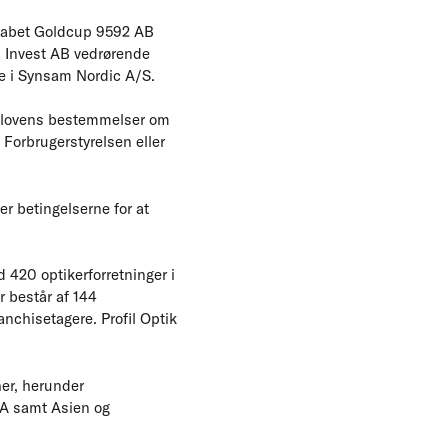
skabet Goldcup 9592 AB
 Invest AB vedrørende
ne i Synsam Nordic A/S.
ncelovens bestemmelser om
 Forbrugerstyrelsen eller
er betingelserne for at
420 optikerforretninger i
r består af 144
anchisetagere. Profil Optik
her, herunder
USA samt Asien og