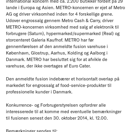
international koncern med ca. 2.200 butikker fordelt på 29
lande i Europa og Asien. METRO-koncernen er ejet af Metro
AG og driver virksomhed inden for 4 forskellige grene.
Udover engrossalg gennem Metro Cash & Carry, driver
METRO-koncernen virksomhed med salg af elektronik til
forbrugere (Saturn), hypermarked/supermarked (Real) og
storcenteret Galeria Kaufhof. METRO har før
gennemførelsen af den anmeldte fusion varehuse i
København, Glostrup, Aarhus, Kolding og Aalborg i
Danmark. METRO har besluttet sig for at afvikle de
varehuse, der ikke overtages af Euro Cater.
Den anmeldte fusion indebærer et horisontalt overlap på
markedet for engrossalg af food-service-produkter til
professionelle kunder i Danmark.
Konkurrence- og Forbrugerstyrelsen opfordrer alle
interesserede til at komme med eventuelle bemærkninger
til fusionen senest den 30. oktober 2014, kl. 12.00.
Bemærkninger sendes til: