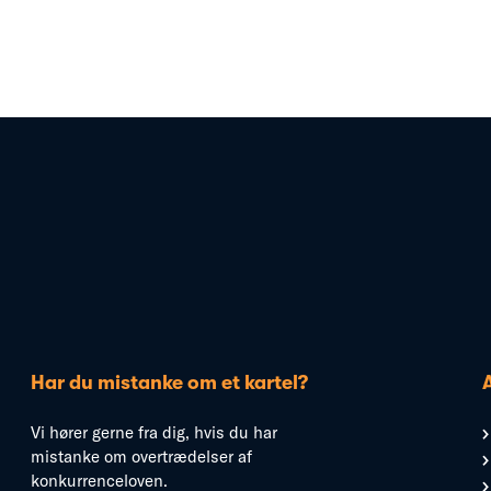
Har du mistanke om et kartel?
Vi hører gerne fra dig, hvis du har
mistanke om overtrædelser af
konkurrenceloven.