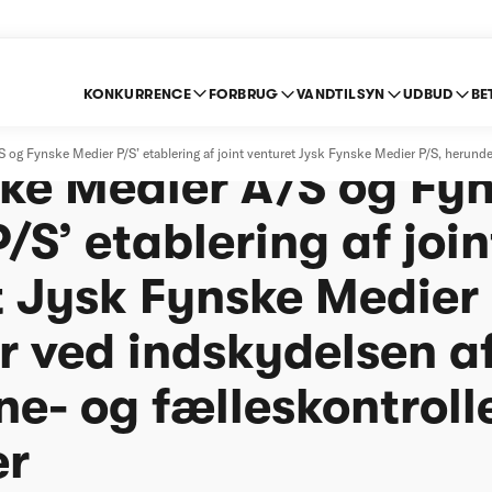
KONKURRENCE
FORBRUG
VANDTILSYN
UDBUD
BE
else af Syddanske M
g Fynske Medier P/S’ etablering af joint venturet Jysk Fynske Medier P/S, herunde
ske Medier A/S og Fy
/S’ etablering af join
 Jysk Fynske Medier 
r ved indskydelsen a
e- og fælleskontroll
er