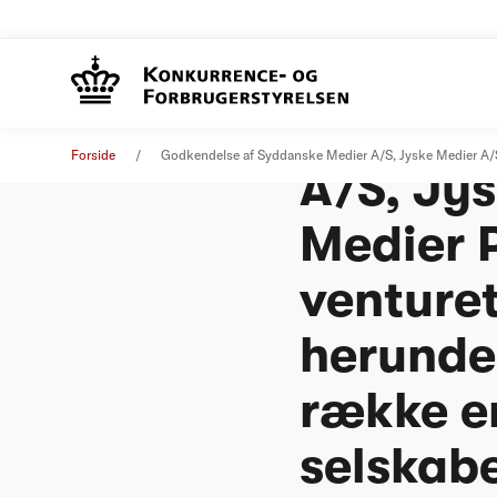
Godkend
Øvrige nyheder
06. februar 2015
Forside
Godkendelse af Syddanske Medier A/S, Jyske Medier A/S o
A/S, Jy
Medier P
venturet
herunde
række en
selskab