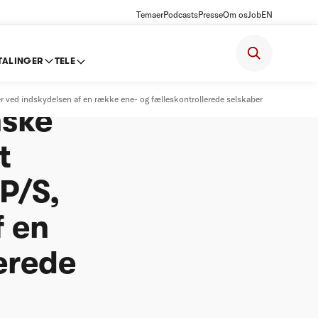
Temaer
Podcasts
Presse
Om os
Job
EN
TALINGER
TELE
edier
r ved indskydelsen af en række ene- og fælleskontrollerede selskaber
nske
t
P/S,
f en
erede