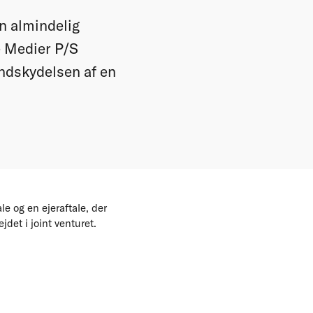
n almindelig
e Medier P/S
indskydelsen af en
e og en ejeraftale, der
det i joint venturet.