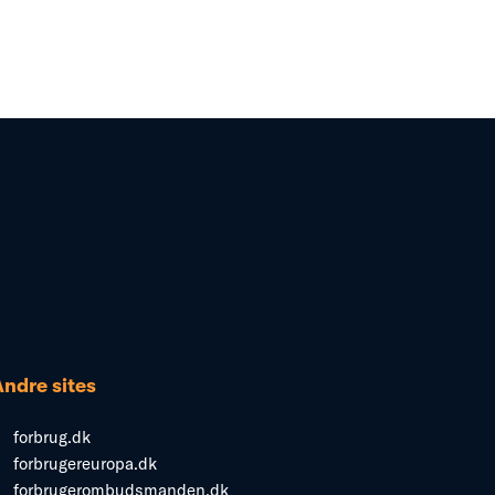
Andre sites
forbrug.dk
forbrugereuropa.dk
forbrugerombudsmanden.dk