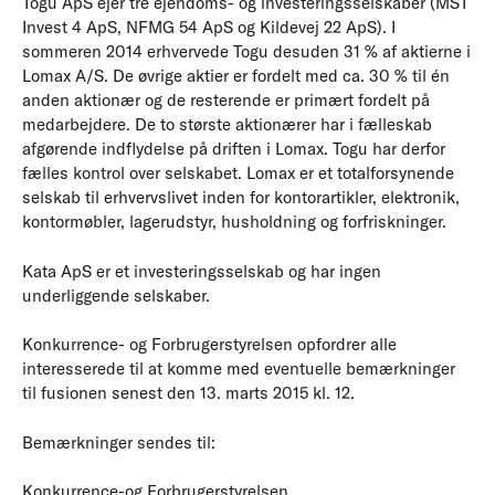
Togu ApS ejer tre ejendoms- og investeringsselskaber (MST
Invest 4 ApS, NFMG 54 ApS og Kildevej 22 ApS). I
sommeren 2014 erhvervede Togu desuden 31 % af aktierne i
Lomax A/S. De øvrige aktier er fordelt med ca. 30 % til én
anden aktionær og de resterende er primært fordelt på
medarbejdere. De to største aktionærer har i fælleskab
afgørende indflydelse på driften i Lomax. Togu har derfor
fælles kontrol over selskabet. Lomax er et totalforsynende
selskab til erhvervslivet inden for kontorartikler, elektronik,
kontormøbler, lagerudstyr, husholdning og forfriskninger.
Kata ApS er et investeringsselskab og har ingen
underliggende selskaber.
Konkurrence- og Forbrugerstyrelsen opfordrer alle
interesserede til at komme med eventuelle bemærkninger
til fusionen senest den 13. marts 2015 kl. 12.
Bemærkninger sendes til:
Konkurrence-og Forbrugerstyrelsen