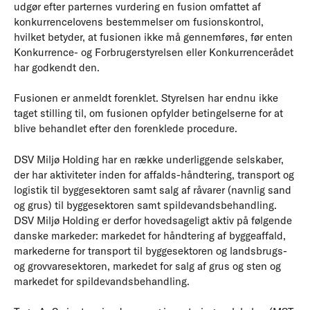
udgør efter parternes vurdering en fusion omfattet af
konkurrencelovens bestemmelser om fusionskontrol,
hvilket betyder, at fusionen ikke må gennemføres, før enten
Konkurrence- og Forbrugerstyrelsen eller Konkurrencerådet
har godkendt den.
Fusionen er anmeldt forenklet. Styrelsen har endnu ikke
taget stilling til, om fusionen opfylder betingelserne for at
blive behandlet efter den forenklede procedure.
DSV Miljø Holding har en række underliggende selskaber,
der har aktiviteter inden for affalds-håndtering, transport og
logistik til byggesektoren samt salg af råvarer (navnlig sand
og grus) til byggesektoren samt spildevandsbehandling.
DSV Miljø Holding er derfor hovedsageligt aktiv på følgende
danske markeder: markedet for håndtering af byggeaffald,
markederne for transport til byggesektoren og landsbrugs-
og grovvaresektoren, markedet for salg af grus og sten og
markedet for spildevandsbehandling.