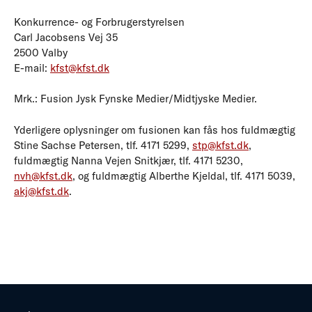
Konkurrence- og Forbrugerstyrelsen
Carl Jacobsens Vej 35
2500 Valby
E-mail:
kfst@kfst.dk
Mrk.: Fusion Jysk Fynske Medier/Midtjyske Medier.
Yderligere oplysninger om fusionen kan fås hos fuldmægtig
Stine Sachse Petersen, tlf. 4171 5299,
stp@kfst.dk
,
fuldmægtig Nanna Vejen Snitkjær, tlf. 4171 5230,
nvh@kfst.dk
, og fuldmægtig Alberthe Kjeldal, tlf. 4171 5039,
akj@kfst.dk
.