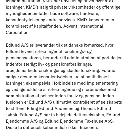
lønadministration. KMD har udviklet og driver over 400 it-
løsninger. KMD’s salg til private virksomheder og offentlige
myndigheder omfatter både software, hardware,
konsulentydelser og andre services. KMD-koncernen er
kontrolleret af kapitalfonden, Advent International
Corporation.
Edlund A/S er leverandør til det danske it-marked, hvor
Edlund leverer it-løsninger til forsikrings- og
pensionssektoren, herunder til administration af porteføljer
indenfor særligt liv- og pensionsforsikringer,
arbejdsmarkedsforsikringer og skadesforsikring. Edlund
sælger desuden konsulentydelser i relation til disse it-
løsninger, eksempelvis i forbindelse med implementering
og vedligeholdelse af it-løsningerne og i forbindelse med
administration af policer inden for liv og pension. Inden
fusionen er Edlund A/S ultimativt kontrolleret af selskabets
to stiftere, Erling Edlund Andersen og Thomas Edlund
Jøhnk. Edlund A/S har to helejede datterselskaber, Edlund
Ejendomme A/S og Edlund Ejendomme Faxehuse ApS.
Disse to datterselskaber indgår ikke i fusionen.