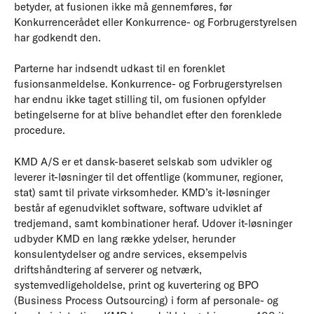
betyder, at fusionen ikke må gennemføres, før
Konkurrencerådet eller Konkurrence- og Forbrugerstyrelsen
har godkendt den.
Parterne har indsendt udkast til en forenklet
fusionsanmeldelse. Konkurrence- og Forbrugerstyrelsen
har endnu ikke taget stilling til, om fusionen opfylder
betingelserne for at blive behandlet efter den forenklede
procedure.
KMD A/S er et dansk-baseret selskab som udvikler og
leverer it-løsninger til det offentlige (kommuner, regioner,
stat) samt til private virksomheder. KMD’s it-løsninger
består af egenudviklet software, software udviklet af
tredjemand, samt kombinationer heraf. Udover it-løsninger
udbyder KMD en lang række ydelser, herunder
konsulentydelser og andre services, eksempelvis
driftshåndtering af serverer og netværk,
systemvedligeholdelse, print og kuvertering og BPO
(Business Process Outsourcing) i form af personale- og