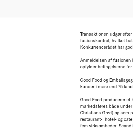
Transaktionen udgør efter
fusionskontrol, hvilket be
Konkurrencerådet har god
Anmeldelsen af fusionen læ
opfylder betingelserne for
Good Food og Emballagegr
kunder i mere end 75 land
Good Food producerer et b
markedsføres både under 
Christians Grød) og som pr
restaurant-, hotel- og ca
fem virksomheder: Scandic