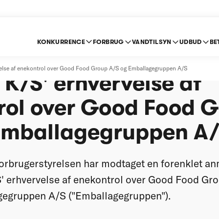
KONKURRENCE
FORBRUG
VANDTILSYN
UDBUD
BE
t anmeldelse af Maj 
rvelse af enekontrol over Good Food Group A/S og Emballagegruppen A/S
 K/S' erhvervelse af
rol over Good Food 
Emballagegruppen A
rbrugerstyrelsen har modtaget en forenklet an
S' erhvervelse af enekontrol over Good Food Gr
gegruppen A/S ("Emballagegruppen").