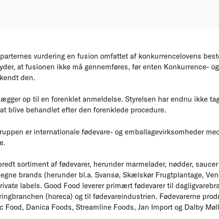
 parternes vurdering en fusion omfattet af konkurrencelovens be
tyder, at fusionen ikke må gennemføres, før enten Konkurrence- og
kendt den.
gger op til en forenklet anmeldelse. Styrelsen har endnu ikke taget
 at blive behandlet efter den forenklede procedure.
uppen er internationale fødevare- og emballagevirksomheder med 
e.
redt sortiment af fødevarer, herunder marmelader, nødder, saucer
egne brands (herunder bl.a. Svansø, Skælskør Frugtplantage, Ven
ivate labels. Good Food leverer primært fødevarer til dagligvarebr
teringbranchen (horeca) og til fødevareindustrien. Fødevarerne pro
 Food, Danica Foods, Streamline Foods, Jan Import og Dalby Møll