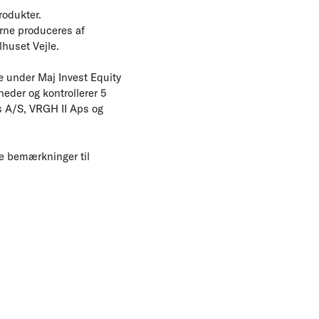
rodukter.
rne produceres af
huset Vejle.
e under Maj Invest Equity
eder og kontrollerer 5
ss A/S, VRGH II Aps og
le bemærkninger til