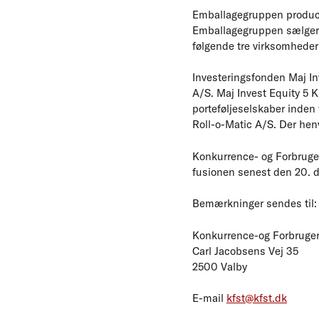
Emballagegruppen producer
Emballagegruppen sælger s
følgende tre virksomheder
Investeringsfonden Maj Inv
A/S. Maj Invest Equity 5 
porteføljeselskaber inden 
Roll-o-Matic A/S. Der hen
Konkurrence- og Forbruger
fusionen senest den 20. d
Bemærkninger sendes til:
Konkurrence-og Forbruger
Carl Jacobsens Vej 35
2500 Valby
E-mail
kfst@kfst.dk