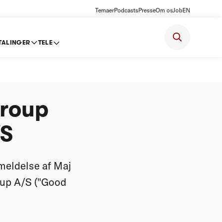
Temaer
Podcasts
Presse
Om os
Job
EN
TALINGER
TELE
Invest
Group
/S
meldelse af Maj
oup A/S ("Good