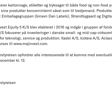
er kartonnage, etiketter og tryksager til både food og non-food p
ine produkter koncerninternt såvel som til tredjemand. Produkte
: Emballagegruppen (binavn Dan Labels), Strandbygaard og Digital
est Equity 5 K/S blev etableret i 2016 og indgår i gruppen af fond
K/S fokuserer på investeringer i danske small- og mid-cap-virksomh
for teknologi, service og produktion: Itadel A/S, Icotera A/S, Acla
vises til www.majinvest.com.
styrelsen opfordrer alle interesserede til at komme med eventuel
ecember kl. 12.
styrelsen