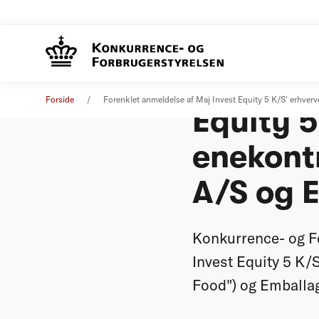
Forenkle
Øvrige nyheder
12. december 2018
Forside
Forenklet anmeldelse af Maj Invest Equity 5 K/S' erhve
Equity 5
enekont
A/S og 
Konkurrence- og Fo
Invest Equity 5 K/
Food") og Emballa