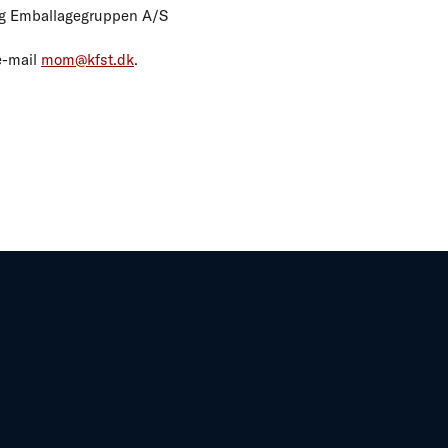
 og Emballagegruppen A/S
e-mail
mom@kfst.dk
.