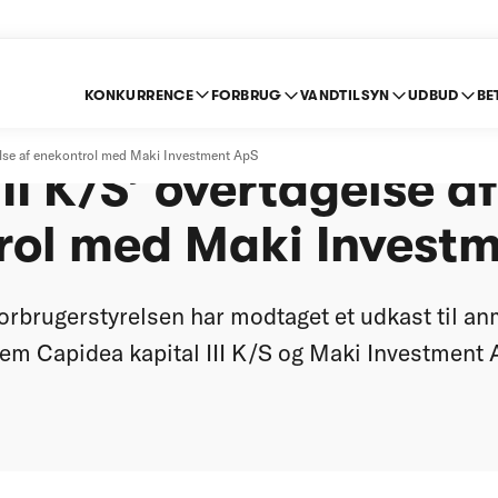
KONKURRENCE
FORBRUG
VANDTILSYN
UDBUD
BE
et anmeldelse af Cap
gelse af enekontrol med Maki Investment ApS
III K/S’ overtagelse af
rol med Maki Invest
rbrugerstyrelsen har modtaget et udkast til an
em Capidea kapital III K/S og Maki Investment 