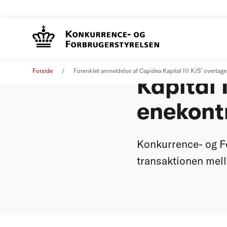
Forenkl
Øvrige nyheder
08. marts 2021
Forside
Forenklet anmeldelse af Capidea Kapital III K/S’ overta
Kapital 
enekont
Konkurrence- og Fo
transaktionen mell