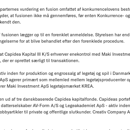
 parternes vurdering en fusion omfattet af konkurrencelovens be
tyder, at fusionen ikke må gennemføres, før enten Konkurrence- og
kendt den.
fusionen lægger op til en forenklet anmeldelse. Styrelsen har endnu 
gelserne for at blive behandlet efter den forenklede procedure.
at Capidea Kapital III K/S erhverver enekontrol med Maki Invest
er er oprettet særligt til transaktionen.
iv inden for produktion og engrossalg af legetøj og spil i Danmark
ApS agerer primært som mellemled mellem legetøjsproducenter og 
erer Maki Investment ApS legetøjsmærket KREA.
r en ud af tre danskbaserede Capidea kapitalfonde. Capideas portef
 datterselskaber AV-Form A/S og Legeakademiet ApS - aktiv inden 
hobbyartikler til private og offentlige slutkunder. Creativ Company 