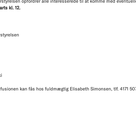
styrelsen opfordrer alle interesserede til at komme med eventuel
rts kl. 12.
styrelsen
i
 fusionen kan fås hos fuldmægtig Elisabeth Simonsen, tlf. 4171 507