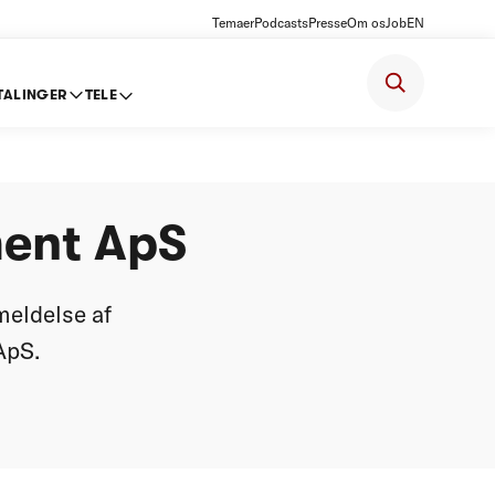
Temaer
Podcasts
Presse
Om os
Job
EN
TALINGER
TELE
idea
ment ApS
meldelse af
ApS.