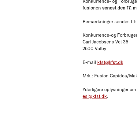
Konkurrence- og Forbruger
fusionen
senest den 17. ma
Bemærkninger sendes til:
Konkurrence-og Forbruger
Carl Jacobsens Vej 35
2500 Valby
E-mail
kfst@kfst.dk
Mrk.: Fusion Capidea/Mak
Yderligere oplysninger om
esi@kfst.dk
.