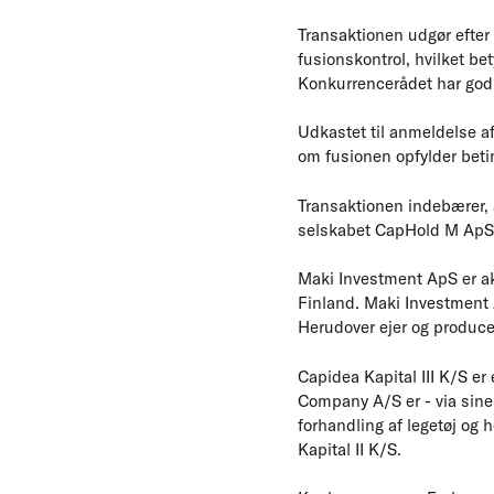
Transaktionen udgør efter
fusionskontrol, hvilket be
Konkurrencerådet har god
Udkastet til anmeldelse af 
om fusionen opfylder betin
Transaktionen indebærer, 
selskabet CapHold M ApS, d
Maki Investment ApS er akt
Finland. Maki Investment 
Herudover ejer og produc
Capidea Kapital III K/S e
Company A/S er - via sine
forhandling af legetøj og 
Kapital II K/S.