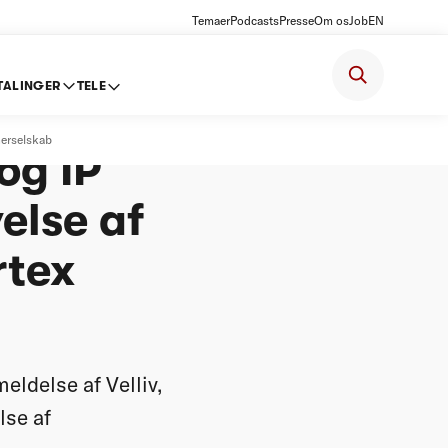
Temaer
Podcasts
Presse
Om os
Job
EN
TALINGER
TELE
v,
nerselskab
og IP
else af
rtex
eldelse af Velliv,
lse af