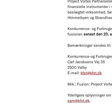
Project Vortex Partnerselsk
finansielle instrumenter i
beslægtet virksomhed. Se
Himmelbyen og Strandhave
Konkurrence- og Forbruger
fusionen
senest den 23. ap
Bemærkninger sendes til:
Konkurrence-og Forbruger
Carl Jacobsens Vej 35
2500 Valby
E-mail:
kfst@kfst.dk
Mrk.: Fusion: Project Vort
Yderligere oplysninger om
sam@kfst.dk
.