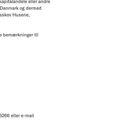
 kapitalandele eller andre
e i Danmark og dermed
isskov Husene,
le bemærkninger til
5266 eller e-mail