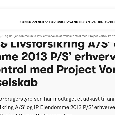
KONKURRENCE
FORBRUG
VANDTILSYN
UDBUD
BE
t anmeldelse af Velli
 A/S’ og IP Ejendomme 2013 P/S’ erhvervelse af fælleskontrol med Project Vortex Part
& Livsforsikring A/S’ 
me 2013 P/S’ erhverv
ntrol med Project Vo
selskab
rbrugerstyrelsen har modtaget et udkast til anm
ikring A/S’ og IP Ejendomme 2013 P/S’ erhverve