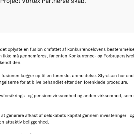
Project Vortex Partnerselskab.
 det oplyste en fusion omfattet af konkurrencelovens bestemmelse
nen ikke må gennemføres, før enten Konkurrence- og Forbrugerstyrel
kendt den.
fusionen lægger op til en forenklet anmeldelse. Styrelsen har endnu 
gelserne for at blive behandlet efter den forenklede procedure.
 livsforsikrings- og pensionsvirksomhed og anden virksomhed, som er 
 at generere afkast af selskabets kapital gennem investeringer i o
n attraktiv beliggenhed.