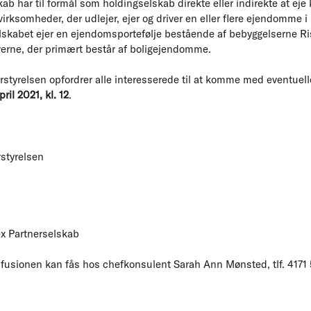
ab har til formål som holdingselskab direkte eller indirekte at eje
 virksomheder, der udlejer, ejer og driver en eller flere ejendomm
lskabet ejer en ejendomsportefølje bestående af bebyggelserne R
rne, der primært består af boligejendomme.
styrelsen opfordrer alle interesserede til at komme med eventuel
ril 2021, kl. 12
.
styrelsen
ex Partnerselskab
 fusionen kan fås hos chefkonsulent Sarah Ann Mønsted, tlf. 4171 