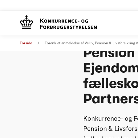
Forenkle
Øvrige nyheder
14. april 2021
Forside
Forenklet anmeldelse af Velliv, Pension & Livsforsikring
Pension 
Ejendom
fællesko
Partner
Konkurrence- og Fo
Pension & Livsfors