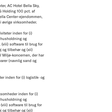
ter, AC Hotel Bella Sky,
 Holding 100 pct. af
 Bella Center-ejendommen,
i øvrige virksomheder.
teter inden for (i)
r, husholdning og
(viii) software til brug for
 og tilbehør og (xii)
V Miljø-koncernen, der har
åvarer (navnlig sand og
 inden for (i) logistik- og
somheder inden for (i)
r, husholdning og
(viii) software til brug for
 og tilbehør og (xii)