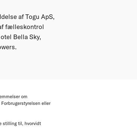
ldelse af Togu ApS,
f fælleskontrol
otel Bella Sky,
owers.
stemmelser om
 Forbrugerstyrelsen eller
illing til, hvorvidt