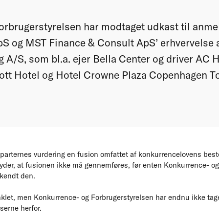
rbrugerstyrelsen har modtaget udkast til anme
ApS og MST Finance & Consult ApS’ erhvervelse a
A/S, som bl.a. ejer Bella Center og driver AC H
tt Hotel og Hotel Crowne Plaza Copenhagen T
 parternes vurdering en fusion omfattet af konkurrencelovens be
tyder, at fusionen ikke må gennemføres, før enten Konkurrence- og
kendt den.
let, men Konkurrence- og Forbrugerstyrelsen har endnu ikke tage st
serne herfor.