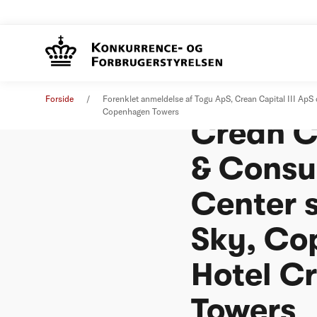
Forenkl
Øvrige nyheder
01. juni 2021
Forside
Forenklet anmeldelse af Togu ApS, Crean Capital III ApS
Copenhagen Towers
Crean Ca
& Consul
Center s
Sky, Co
Hotel C
Towers