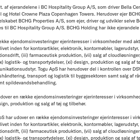
 af ejerandelene i BC Hospitality Group A/S, som driver Bella Cen
l og Hotel Crowne Plaza Copenhagen Towers. Herudover ejer BCHG
lskabet BCHG Properties A/S, som ejer, driver og udvikler selve
es til BC Hospitality Group A/S. BCHG Holding har ikke ejerandele 
kke ejendomsinvesteringer ejerinteresser i virksomheder med aktivi
slivet inden for kontorartikler, elektronik, kontormøbler, lagerudsty
tionsdrift, (iii) farmaceutisk produktion, (vii) salg af cloudløsninger, 
) logistik- og transportydelser, (xi) design, produktion og salg af tøj
unikationsudstyr. Togu ApS har herudover del i kontrollen over DS
dshåndtering, transport og logistik til byggesektoren samt salg af r
amt spildevandsbehandling.
udover en række ejendomsinvesteringer ejerinteresser i virksomheder
sign, produktion og salg af tøj og tilbehør.
 har udover en række ejendomsinvesteringer ejerinteresser i virk
slivet inden for kontorartikler, elektronik, kontormøbler, lagerudsty
ationsdrift, (iii) farmaceutisk produktion, (vii) salg af cloudløsninger 
) logistik- og transportydelser, (xi) design, produktion og salg af tøj