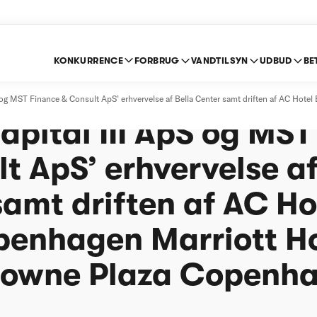
KONKURRENCE
FORBRUG
VANDTILSYN
UDBUD
BE
et anmeldelse af Togu
 og MST Finance & Consult ApS’ erhvervelse af Bella Center samt driften af AC Hotel
pital III ApS og MST
t ApS’ erhvervelse af
amt driften af AC Ho
penhagen Marriott Ho
rowne Plaza Copenh