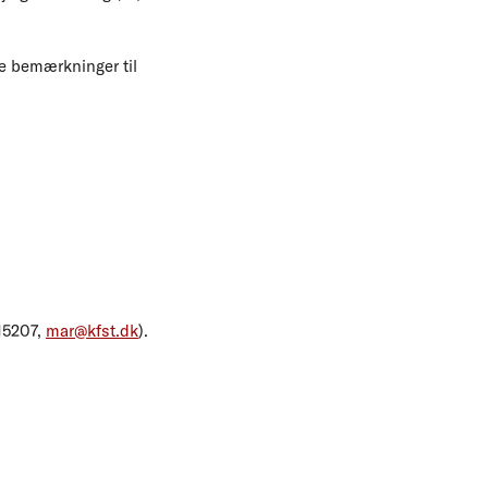
le bemærkninger til
715207,
mar@kfst.dk
).