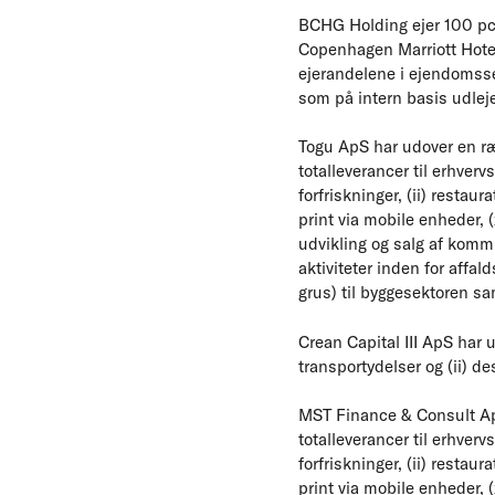
BCHG Holding ejer 100 pct.
Copenhagen Marriott Hote
ejerandelene i ejendomsse
som på intern basis udlej
Togu ApS har udover en ræ
totalleverancer til erhverv
forfriskninger, (ii) restaura
print via mobile enheder, (x
udvikling og salg af komm
aktiviteter inden for affal
grus) til byggesektoren s
Crean Capital III ApS har 
transportydelser og (ii) de
MST Finance & Consult ApS
totalleverancer til erhverv
forfriskninger, (ii) restaur
print via mobile enheder, (x