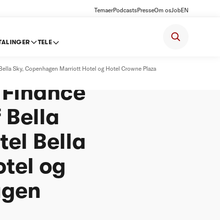
Temaer
Podcasts
Presse
Om os
Job
EN
TALINGER
TELE
 ApS,
 Bella Sky, Copenhagen Marriott Hotel og Hotel Crowne Plaza
 Finance
 Bella
tel Bella
tel og
agen