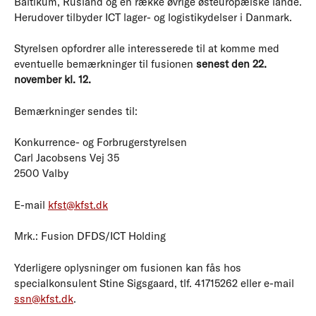
Baltikum, Rusland og en række øvrige østeuropæiske lande.
Herudover tilbyder ICT lager- og logistikydelser i Danmark.
Styrelsen opfordrer alle interesserede til at komme med
eventuelle bemærkninger til fusionen
senest den 22.
november kl. 12.
Bemærkninger sendes til:
Konkurrence- og Forbrugerstyrelsen
Carl Jacobsens Vej 35
2500 Valby
E-mail
kfst@kfst.dk
Mrk.: Fusion DFDS/ICT Holding
Yderligere oplysninger om fusionen kan fås hos
specialkonsulent Stine Sigsgaard, tlf. 41715262 eller e-mail
ssn@kfst.dk
.