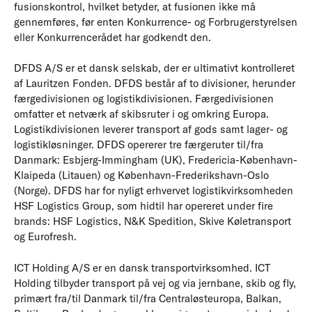
fusionskontrol, hvilket betyder, at fusionen ikke må
gennemføres, før enten Konkurrence- og Forbrugerstyrelsen
eller Konkurrencerådet har godkendt den.
DFDS A/S er et dansk selskab, der er ultimativt kontrolleret
af Lauritzen Fonden. DFDS består af to divisioner, herunder
færgedivisionen og logistikdivisionen. Færgedivisionen
omfatter et netværk af skibsruter i og omkring Europa.
Logistikdivisionen leverer transport af gods samt lager- og
logistikløsninger. DFDS opererer tre færgeruter til/fra
Danmark: Esbjerg-Immingham (UK), Fredericia-København-
Klaipeda (Litauen) og København-Frederikshavn-Oslo
(Norge). DFDS har for nyligt erhvervet logistikvirksomheden
HSF Logistics Group, som hidtil har opereret under fire
brands: HSF Logistics, N&K Spedition, Skive Køletransport
og Eurofresh.
ICT Holding A/S er en dansk transportvirksomhed. ICT
Holding tilbyder transport på vej og via jernbane, skib og fly,
primært fra/til Danmark til/fra Centraløsteuropa, Balkan,