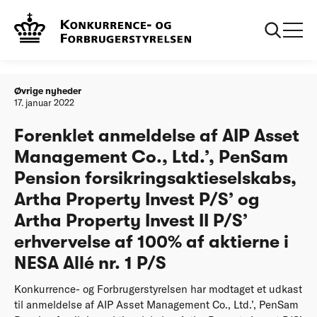
Forside
Forenklet anmeldelse af AIP Asset Management Co., Ltd.’,
PenSam Pension forsikringsaktieselskabs, Artha Property
Invest P/S’ og Artha Property Invest II P/S’ erhvervelse af
100% af aktierne i NESA Allé nr. 1 P/S
Øvrige nyheder
17. januar 2022
Forenklet anmeldelse af AIP Asset
Management Co., Ltd.’, PenSam
Pension forsikringsaktieselskabs,
Artha Property Invest P/S’ og
Artha Property Invest II P/S’
erhvervelse af 100% af aktierne i
NESA Allé nr. 1 P/S
Konkurrence- og Forbrugerstyrelsen har modtaget et udkast
til anmeldelse af AIP Asset Management Co., Ltd.’, PenSam