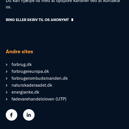
Du kan hjælpe os med at opspore karteller ved at kontakte
os.
RING ELLER SKRIV TIL OS ANONYMT
Andre sites
forbrug.dk
forbrugereuropa.dk
forbrugerombudsmanden.dk
naturskaderaadet.dk
energianke.dk
fødevarehandelsloven (UTP)