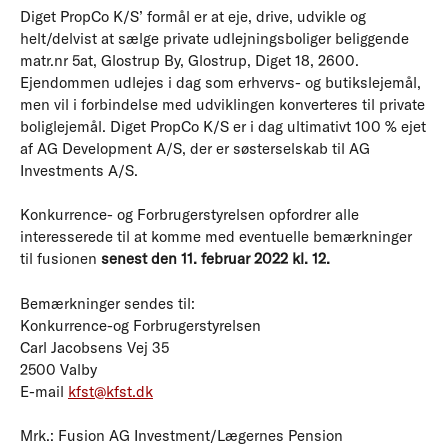
Diget PropCo K/S’ formål er at eje, drive, udvikle og
helt/delvist at sælge private udlejningsboliger beliggende
matr.nr 5at, Glostrup By, Glostrup, Diget 18, 2600.
Ejendommen udlejes i dag som erhvervs- og butikslejemål,
men vil i forbindelse med udviklingen konverteres til private
boliglejemål. Diget PropCo K/S er i dag ultimativt 100 % ejet
af AG Development A/S, der er søsterselskab til AG
Investments A/S.
Konkurrence- og Forbrugerstyrelsen opfordrer alle
interesserede til at komme med eventuelle bemærkninger
til fusionen
senest den 11. februar 2022 kl. 12.
Bemærkninger sendes til:
Konkurrence-og Forbrugerstyrelsen
Carl Jacobsens Vej 35
2500 Valby
E-mail
kfst@kfst.dk
Mrk.: Fusion AG Investment/Lægernes Pension