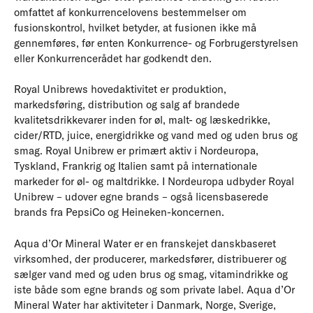
omfattet af konkurrencelovens bestemmelser om
fusionskontrol, hvilket betyder, at fusionen ikke må
gennemføres, før enten Konkurrence- og Forbrugerstyrelsen
eller Konkurrencerådet har godkendt den.
Royal Unibrews hovedaktivitet er produktion,
markedsføring, distribution og salg af brandede
kvalitetsdrikkevarer inden for øl, malt- og læskedrikke,
cider/RTD, juice, energidrikke og vand med og uden brus og
smag. Royal Unibrew er primært aktiv i Nordeuropa,
Tyskland, Frankrig og Italien samt på internationale
markeder for øl- og maltdrikke. I Nordeuropa udbyder Royal
Unibrew – udover egne brands – også licensbaserede
brands fra PepsiCo og Heineken-koncernen.
Aqua d’Or Mineral Water er en franskejet danskbaseret
virksomhed, der producerer, markedsfører, distribuerer og
sælger vand med og uden brus og smag, vitamindrikke og
iste både som egne brands og som private label. Aqua d’Or
Mineral Water har aktiviteter i Danmark, Norge, Sverige,