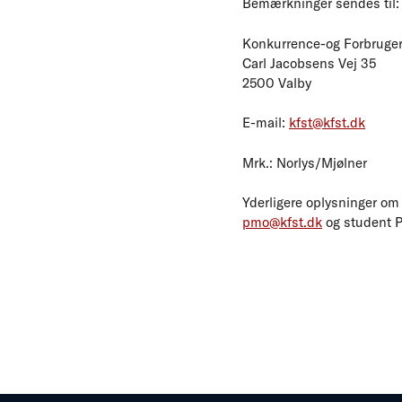
Bemærkninger sendes til:
Konkurrence-og Forbruger
Carl Jacobsens Vej 35
2500 Valby
E-mail:
kfst@kfst.dk
Mrk.: Norlys/Mjølner
Yderligere oplysninger om 
pmo@kfst.dk
og student Pe