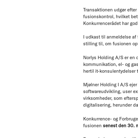
Transaktionen udgør efter
fusionskontrol, hvilket be
Konkurrencerådet har god
I udkast til anmeldelse af
stilling til, om fusionen o
Norlys Holding A/S er en d
kommunikation, el- og ga
hertil it-konsulentydelser 
Mjølner Holding I A/S eje
softwareudvikling, user exp
virksomheder, som efterspø
digitalisering, herunder da
Konkurrence- og Forbruger
fusionen
senest den 30. m