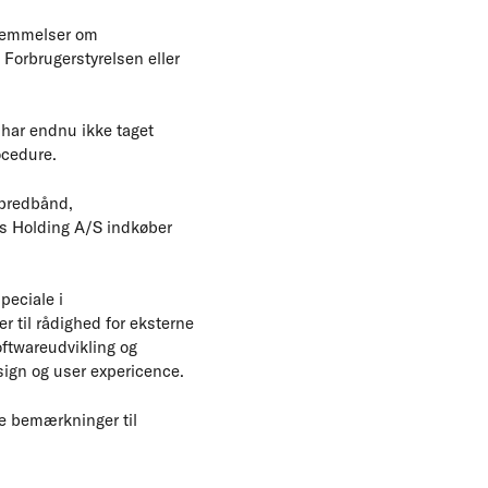
stemmelser om
 Forbrugerstyrelsen eller
 har endnu ikke taget
ocedure.
rbredbånd,
ys Holding A/S indkøber
peciale i
er til rådighed for eksterne
oftwareudvikling og
esign og user expericence.
le bemærkninger til