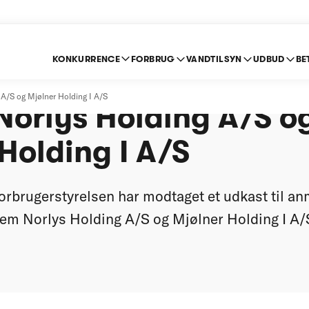
KONKURRENCE
FORBRUG
VANDTILSYN
UDBUD
BE
t anmeldelse af fusi
 A/S og Mjølner Holding I A/S
Norlys Holding A/S o
Holding I A/S
rbrugerstyrelsen har modtaget et udkast til an
em Norlys Holding A/S og Mjølner Holding I A/