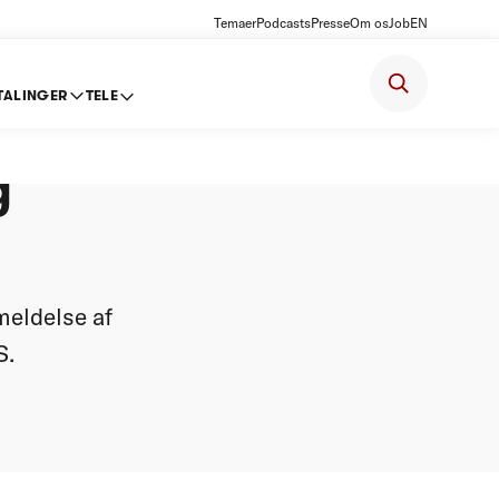
Temaer
Podcasts
Presse
Om os
Job
EN
TALINGER
TELE
onen
g
meldelse af
S.