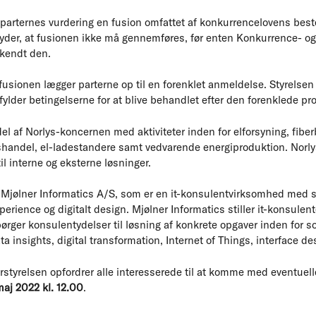
 parternes vurdering en fusion omfattet af konkurrencelovens be
tyder, at fusionen ikke må gennemføres, før enten Konkurrence- og
kendt den.
 fusionen lægger parterne op til en forenklet anmeldelse. Styrelsen
pfylder betingelserne for at blive behandlet efter den forenklede pr
el af Norlys-koncernen med aktiviteter inden for elforsyning, fibe
shandel, el-ladestandere samt vedvarende energiproduktion. Norl
til interne og eksterne løsninger.
r Mjølner Informatics A/S, som er en it-konsulentvirksomhed med s
erience og digitalt design. Mjølner Informatics stiller it-konsulent
rger konsulentydelser til løsning af konkrete opgaver inden for s
ta insights, digital transformation, Internet of Things, interface d
styrelsen opfordrer alle interesserede til at komme med eventuel
aj 2022 kl. 12.00
.