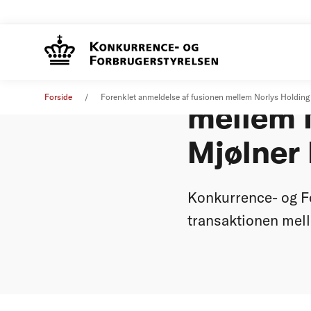
Forenkle
Øvrige nyheder
17. maj 2022
Forside
Forenklet anmeldelse af fusionen mellem Norlys Holding
mellem 
Mjølner 
Konkurrence- og Fo
transaktionen mell