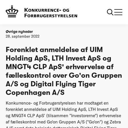
Forside
Forenklet anmeldelse af UIM Holding ApS, LTH Invest ApS
og MNGT4 CLP ApS' erhvervelse af fælleskontrol over Go'on
Gruppen A/S og Digital Flying Tiger Copenhagen A/S
Øvrige nyheder
28. september 2022
Forenklet anmeldelse af UIM
Holding ApS, LTH Invest ApS og
MNGT4 CLP ApS' erhvervelse af
fælleskontrol over Go'on Gruppen
A/S og Digital Flying Tiger
Copenhagen A/S
Konkurrence- og Forbrugerstyrelsen har modtaget en
forenklet anmeldelse af UIM Holding ApS, LTH Invest ApS
og MNGT4 CLP ApS' (tilsammen "Investorerne") erhvervelse
af fælleskontrol med Go'on Gruppen A/S ("Go'on") og Zebra