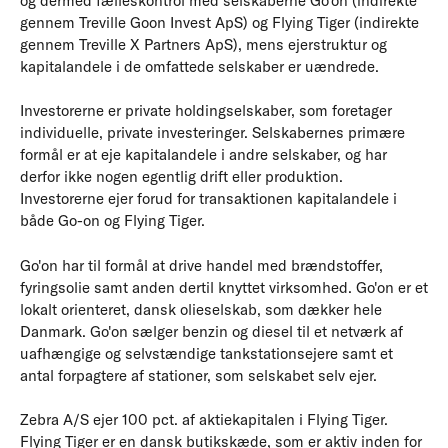
og dermed fælleskontrol med selskaberne Go’on (indirekte
gennem Treville Goon Invest ApS) og Flying Tiger (indirekte
gennem Treville X Partners ApS), mens ejerstruktur og
kapitalandele i de omfattede selskaber er uændrede.
Investorerne er private holdingselskaber, som foretager
individuelle, private investeringer. Selskabernes primære
formål er at eje kapitalandele i andre selskaber, og har
derfor ikke nogen egentlig drift eller produktion.
Investorerne ejer forud for transaktionen kapitalandele i
både Go-on og Flying Tiger.
Go'on har til formål at drive handel med brændstoffer,
fyringsolie samt anden dertil knyttet virksomhed. Go'on er et
lokalt orienteret, dansk olieselskab, som dækker hele
Danmark. Go'on sælger benzin og diesel til et netværk af
uafhængige og selvstændige tankstationsejere samt et
antal forpagtere af stationer, som selskabet selv ejer.
Zebra A/S ejer 100 pct. af aktiekapitalen i Flying Tiger.
Flying Tiger er en dansk butikskæde, som er aktiv inden for