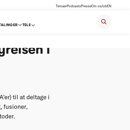
Temaer
Podcasts
Presse
Om os
Job
EN
TALINGER
TELE
for
relsen i
r) til at deltage i
, fusioner,
toder.