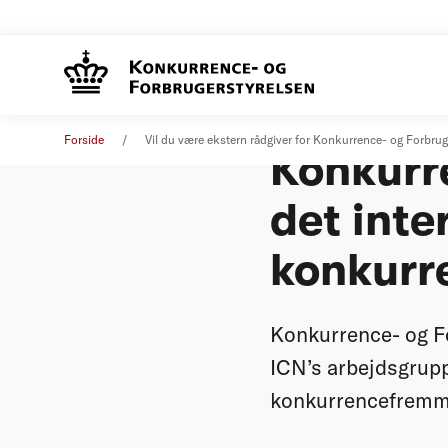
Vil du v
Øvrige nyheder
23. marts 2023
Forside
Vil du være ekstern rådgiver for Konkurrence- og Forbru
Konkurre
det inte
konkurr
Konkurrence- og Fo
ICN’s arbejdsgruppe
konkurrencefremmen