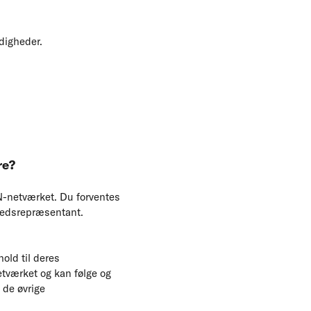
digheder.
re?
ICN-netværket. Du forventes
mhedsrepræsentant.
old til deres
netværket og kan følge og
 de øvrige