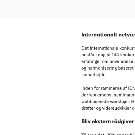
Internationalt netv
Det internationale konku
består i dag af 143 konk
erfaringer om anvendelse 
og harmonisering baseret p
samarbejde.
Inden for rammerne af ICN
der workshops, seminarer 
webbaserede værktøjer. Hv
drøfter og videreudvikler 
Bliv ekstern rådgiver