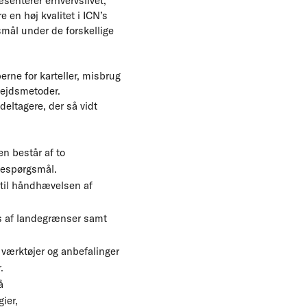
æsenterer erhvervslivet,
en høj kvalitet i ICN’s
smål under de forskellige
erne for karteller, misbrug
bejdsmetoder.
eltagere, der så vidt
n består af to
despørgsmål.
 til håndhævelsen af
s af landegrænser samt
 værktøjer og anbefalinger
.
å
ier,