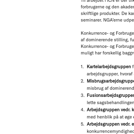
Til arbejdet i ICN er der 
forbrugerne og den akadem
skriftlige produkter. De k
seminarer. NGA’erne udpe
Konkurrence- og Forbrugers
af dominerende stilling, 
Konkurrence- og Forbruger
muligt har forskellig bagg
Kartelarbejdsgruppen
f
arbejdsgrupper, hvoraf
Misbrugsarbejdsgrupp
misbrug af dominerende
Fusionsarbejdsgruppe
lette sagsbehandlingen
Arbejdsgruppen vedr. 
med henblik på at øge 
Arbejdsgruppen vedr. e
konkurrencemyndigheders 