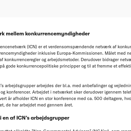
ærk mellem konkurrencemyndigheder
rrencenetværk (ICN) er et verdensomspændende netværk af konku
urrencemyndigheder inklusive Europa-Kommissionen. Målet med ne
af konkurrenceregler og arbejdsmetoder. Derudover bidrager netvæ
å gode konkurrencepolitiske principper og til at fremme et effektiv
’s arbejdsgrupper arbejdes der bl.a. med anbefalinger og vejledni
og konferencer. Arbejdet i netværket sker derudover igennem tel
ert år afholder ICN en stor konference med ca. 500 deltagere, hv
det, de har arbejdet med gennem året.
 i en af ICN’s arbejdsgrupper