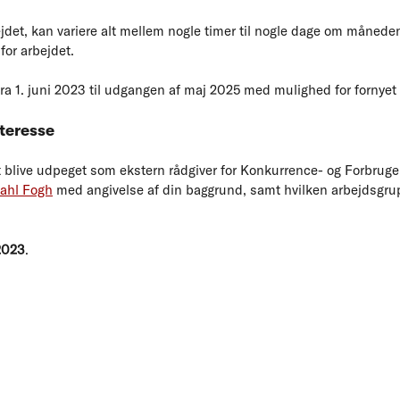
ejdet, kan variere alt mellem nogle timer til nogle dage om månede
or arbejdet.
fra 1. juni 2023 til udgangen af maj 2025 med mulighed for fornyet
nteresse
at blive udpeget som ekstern rådgiver for Konkurrence- og Forbruge
dahl Fogh
med angivelse af din baggrund, samt hvilken arbejdsgrupp
 2023
.