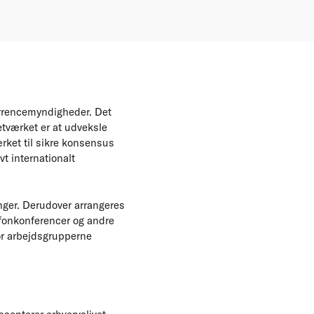
rrencemyndigheder. Det
tværket er at udveksle
rket til sikre konsensus
t internationalt
nger. Derudover arrangeres
efonkonferencer og andre
or arbejdsgrupperne