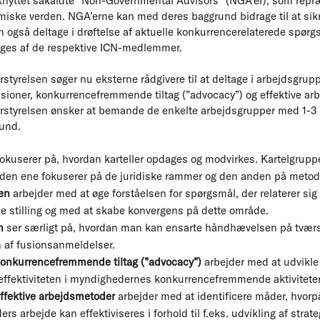
tilknyttet såkaldte ”Non-Governmental Advisors” (NGA’er), som repr
iske verden. NGA’erne kan med deres baggrund bidrage til at sikre 
an også deltage i drøftelse af aktuelle konkurrencerelaterede spørg
ges af de respektive ICN-medlemmer.
tyrelsen søger nu eksterne rådgivere til at deltage i arbejdsgrupp
fusioner, konkurrencefremmende tiltag (”advocacy”) og effektive ar
styrelsen ønsker at bemande de enkelte arbejdsgrupper med 1-3 d
rund.
okuserer på, hvordan karteller opdages og modvirkes. Kartelgruppe
 den ene fokuserer på de juridiske rammer og den anden på meto
en
arbejder med at øge forståelsen for spørgsmål, der relaterer sig
 stilling og med at skabe konvergens på dette område.
n
ser særligt på, hvordan man kan ensarte håndhævelsen på tvær
 af fusionsanmeldelser.
konkurrencefremmende tiltag (”advocacy”)
arbejder med at udvikle
effektiviteten i myndighedernes konkurrencefremmende aktiviteter
ffektive arbejdsmetoder
arbejder med at identificere måder, hvorp
arbejde kan effektiviseres i forhold til f.eks. udvikling af strateg