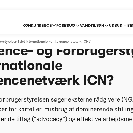
KONKURRENCE
FORBRUG
VANDTILSYN
UDBUD
BE
ære ekstern rådgiver 
gerstyrelsen i det internationale konkurrencenetværk ICN?
nce- og Forbrugersty
rnationale
encenetværk ICN?
rbrugerstyrelsen søger eksterne rådgivere (NGA’e
r for karteller, misbrug af dominerende stilling
de tiltag (”advocacy”) og effektive arbejdsme