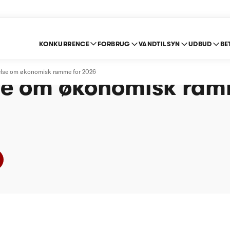
KONKURRENCE
FORBRUG
VANDTILSYN
UDBUD
BE
andforsyning A.m.b.a
relse om økonomisk ramme for 2026
se om økonomisk ram