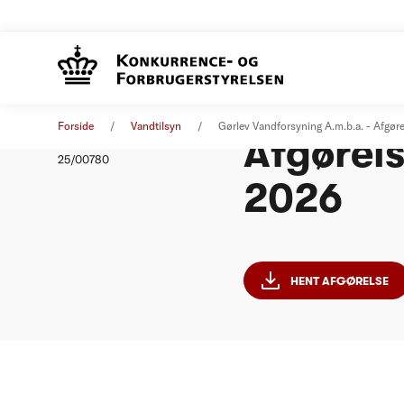
Gørlev V
Afgørelse
08. september 2025
Forside
Vandtilsyn
Gørlev Vandforsyning A.m.b.a. - Afgø
Afgørel
Nummer
25/00780
2026
HENT AFGØRELSE