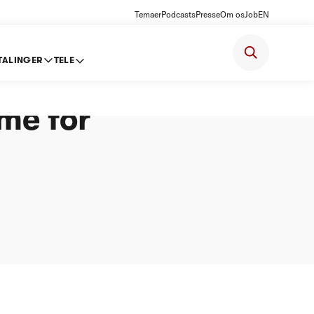
Temaer
Podcasts
Presse
Om os
Job
EN
TALINGER
TELE
. -
me for