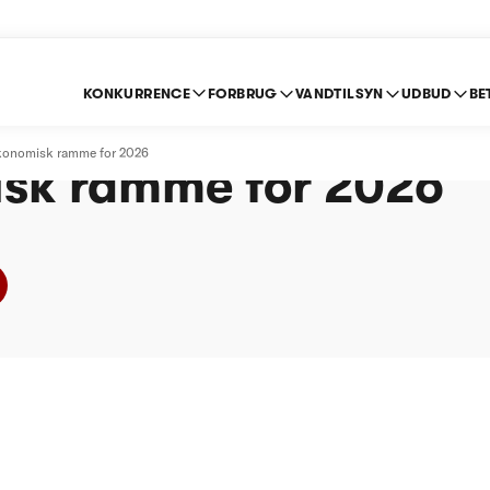
KONKURRENCE
FORBRUG
VANDTILSYN
UDBUD
BE
ildevand A/S - Afgør
økonomisk ramme for 2026
sk ramme for 2026