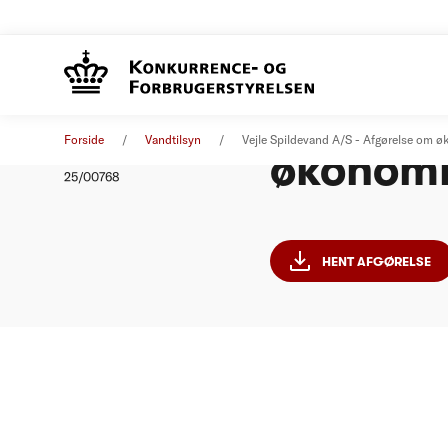
Vejle Sp
Afgørelse
02. oktober 2025
Forside
Vandtilsyn
Vejle Spildevand A/S - Afgørelse om 
økonomi
Nummer
25/00768
HENT AFGØRELSE