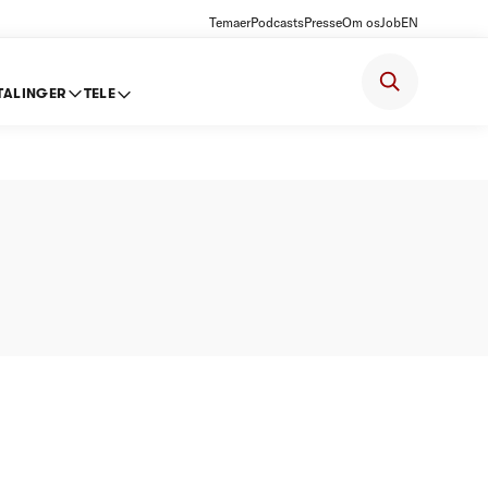
Temaer
Podcasts
Presse
Om os
Job
EN
TALINGER
TELE
else om