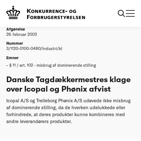
...
Afgørelser
Danske Tagdaekkermestres klage over Icopal og
Phoenix afvist
Afgørelse
26. februar 2003
Nummer
3/1120-0100-0480/Industri/kl
Emner
§ 11 / art. 102 - misbrug af dominerende stilling
Danske Tagdækkermestres klage
over Icopal og Phønix afvist
Icopal A/S og Trelleborg Phønix A/S udøvede ikke misbrug
af dominerende stilling, da de hverken udelukkede eller
forhindrede, at deres produkter kunne kombineres med
andre leverandørers produkter.