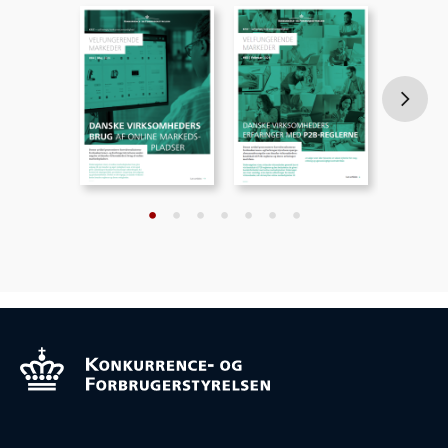
•
•
•
•
•
•
•