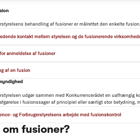
sion
styrelsens behandling af fusioner er målrettet den enkelte fusio
 kan derfor variere fra sag til sag.
edende kontakt mellem styrelsen og de fusionerende virksomhed
for anmeldelse af fusioner
ng af en fusion
myndighed
erstyrelsen udgør sammen med Konkurrencerådet en uafhængig 
fgørelse i fusionssager af principiel eller særligt stor betydning
 afgørelse i de øvrige fusionssager.
nce- og Forbrugerstyrelsens arbejde med fusionskontrol
 om fusioner?