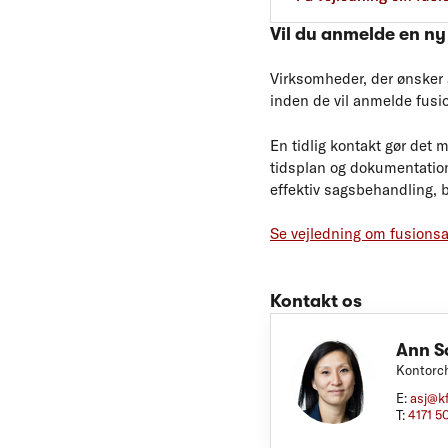
Vil du anmelde en ny
Virksomheder, der ønsker a
inden de vil anmelde fusi
En tidlig kontakt gør det
tidsplan og dokumentation
effektiv sagsbehandling, b
Se vejledning om fusionsa
Kontakt os
Ann S
Kontorch
E:
asj@k
T:
4171 5