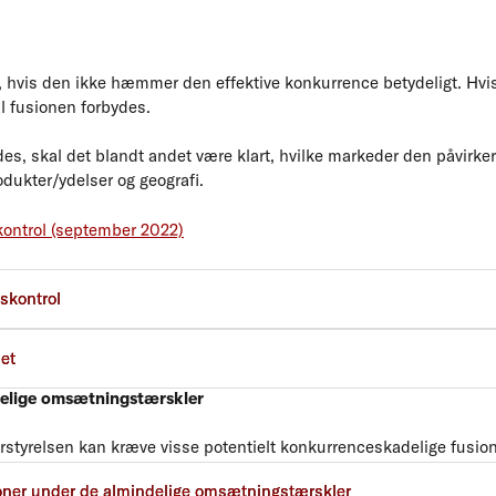
, hvis den ikke hæmmer den effektive konkurrence betydeligt. H
l fusionen forbydes.
es, skal det blandt andet være klart, hvilke markeder den påvirke
rodukter/ydelser og geografi.
kontrol (september 2022)
de fusionssager
skontrol
et
delige omsætningstærskler
styrelsen kan kræve visse potentielt konkurrenceskadelige fusion
kelværdier for, hvornår fusioner skal anmeldes til Konkurrence- og
oner under de almindelige omsætningstærskler