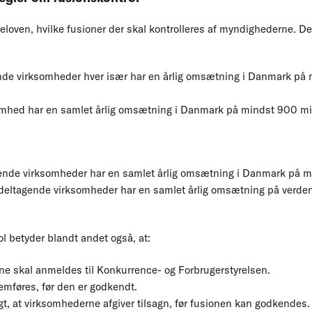
eloven, hvilke fusioner der skal kontrolleres af myndighederne. D
nde virksomheder hver især har en årlig omsætning i Danmark på 
mhed har en samlet årlig omsætning i Danmark på mindst 900 mill
ende virksomheder har en samlet årlig omsætning i Danmark på min
 deltagende virksomheder har en samlet årlig omsætning på verde
l betyder blandt andet også, at:
rne skal anmeldes til Konkurrence- og Forbrugerstyrelsen.
mføres, før den er godkendt.
t, at virksomhederne afgiver tilsagn, før fusionen kan godkendes.