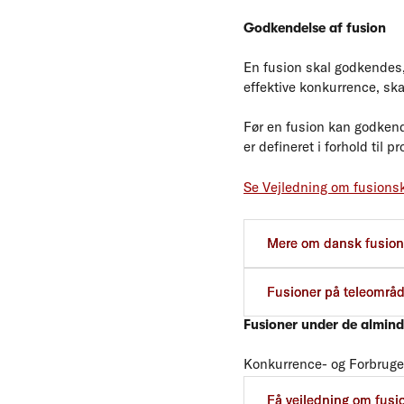
Godkendelse af fusion
En fusion skal godkendes
effektive konkurrence, ska
Før en fusion kan godkend
er defineret i forhold til p
Se Vejledning om fusions
Se listen over igangværen
Mere om dansk fusion
Fusioner på teleområd
Fusioner under de almin
Konkurrence- og Forbruger
under de almindelige tærs
Få vejledning om fusi