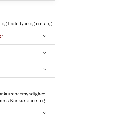
n, og både type og omfang
er
konkurrencemyndighed.
, mens Konkurrence- og