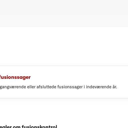
 fusionssager
 igangværende eller afsluttede fusionssager i indeværende år.
egler om fusionskontrol