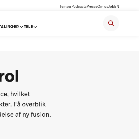
Temaer
Podcasts
Presse
Om os
Job
EN
TALINGER
TELE
rol
ce, hvilket
ter. Få overblik
else af ny fusion.