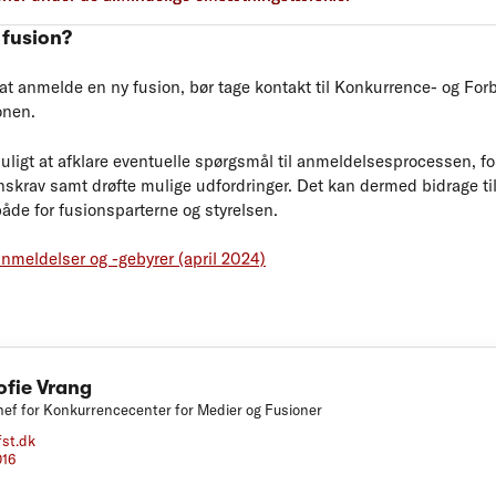
 fusion?
t anmelde en ny fusion, bør tage kontakt til Konkurrence- og Forb
onen.
 muligt at afklare eventuelle spørgsmål til anmeldelsesprocessen,
skrav samt drøfte mulige udfordringer. Det kan dermed bidrage ti
åde for fusionsparterne og styrelsen.
nmeldelser og -gebyrer (april 2024)
ofie Vrang
ef for Konkurrencecenter for Medier og Fusioner
fst.dk
016