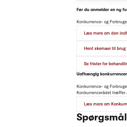
Før du anmelder en ny fu
Konkurrence- og Forbruger
af styrelsens undersøgelser
Læs mere om den indl
Hent skemaer til brug 
Se frister for behandli
Uafhængig konkurrence
Konkurrence- og Forbrug
Konkurrencerådet træffer a
Forbrugerstyrelsen træffer
Læs mere om Konkurre
Spørgsmål