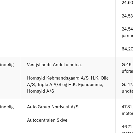
24.50
24.53
24.54
jernh
64.20
indelig
Vestjyllands Andel a.m.b.a.
G.46.
ufora
Hornsyld Købmandsgaard A/S, H.K. Olie
A/S, Triple A A/S og H.K. Ejendomme,
G. 47
Hornsyld A/S
undta
indelig
Auto Group Nordvest A/S
47.81
motor
Autocentralen Skive
46.71