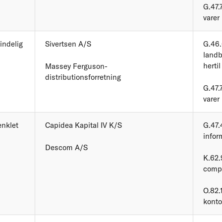
G.47.
varer
indelig
Sivertsen A/S
G.46.
landb
hertil
Massey Ferguson-
distributionsforretning
G.47.
varer
enklet
Capidea Kapital IV K/S
G.47.
infor
Descom A/S
K.62.
compu
O.82.
konto