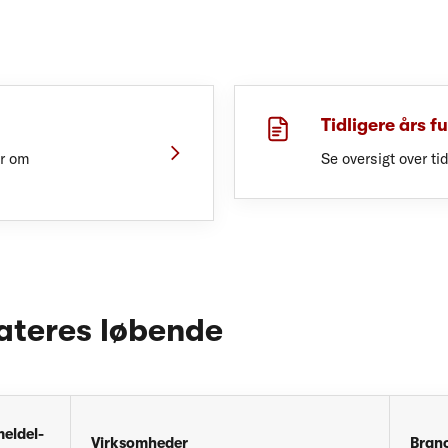
Tidligere års f
er om
Se oversigt over ti
ateres løbende
eldel-
Virksomheder
Bran