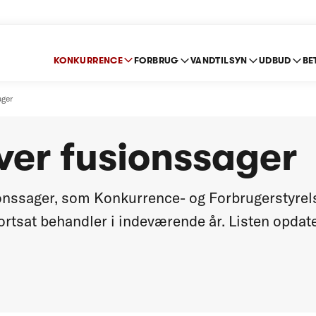
KONKURRENCE
FORBRUG
VANDTILSYN
UDBUD
BE
ager
over fusionssager
ionssager, som Konkurrence- og Forbrugerstyre
 fortsat behandler i indeværende år. Listen opda