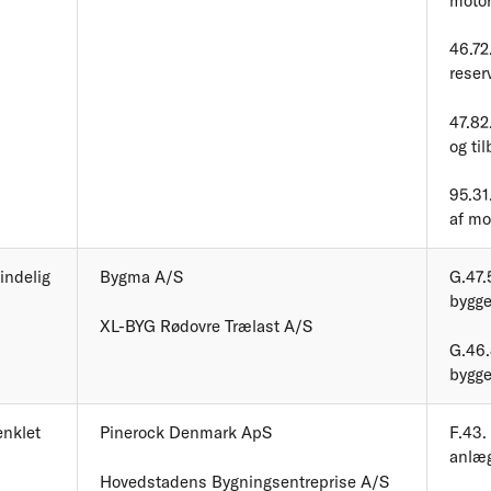
motor
46.72
reser
47.82
og ti
95.31
af mo
indelig
Bygma A/S
G.47.
bygge
XL-BYG Rødovre Trælast A/S
G.46.
bygge
enklet
Pinerock Denmark ApS
F.43.
anlæg
Hovedstadens Bygningsentreprise A/S