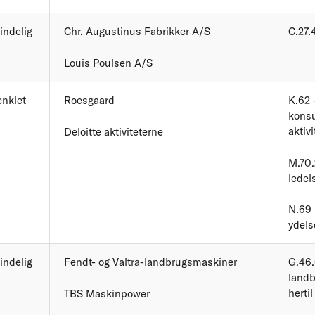
indelig
Chr. Augustinus Fabrikker A/S
C.27.
Louis Poulsen A/S
enklet
Roesgaard
K.62 
kons
aktivi
Deloitte aktiviteterne
M.70.
ledel
N.69 
ydels
indelig
Fendt- og Valtra-landbrugsmaskiner
G.46.
landb
hertil
TBS Maskinpower