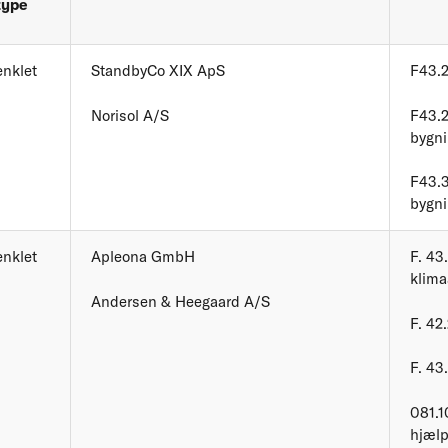
type
enklet
StandbyCo XIX ApS
F43.2
Norisol A/S
F43.2
bygni
F43.3
bygni
enklet
Apleona GmbH
F. 43
klim
Andersen & Heegaard A/S
F. 42
F. 43.
081.1
hjælp