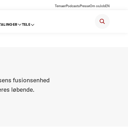
Temaer
Podcasts
Presse
Om os
Job
EN
TALINGER
TELE
lsens fusionsenhed
teres løbende.