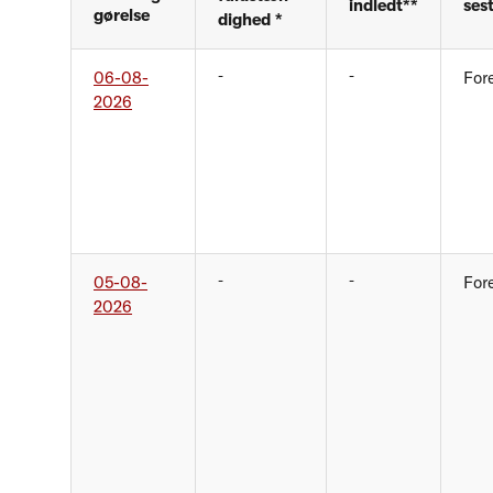
indledt**
ses
gørelse
dighed *
-
-
06-08-
For
2026
-
-
05-08-
For
2026