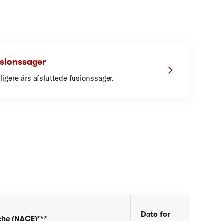
usionssager
dligere års afsluttede fusionssager.
Dato for
che (NACE)***