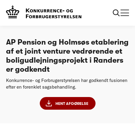
...
Afgørelser
20260626 AP Pension og Holmsøs etablering af
et joint venture vedrørende et
boligudlejningsprojekt i Randers er godkendt
AP Pension og Holmsøs etablering
af et joint venture vedrørende et
boligudlejningsprojekt i Randers
er godkendt
Konkurrence- og Forbrugerstyrelsen har godkendt fusionen
efter en forenklet sagsbehandling.
HENT AFGØRELSE